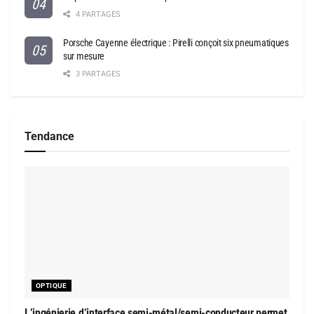
4 PARTAGES
Porsche Cayenne électrique : Pirelli conçoit six pneumatiques
sur mesure
3 PARTAGES
Tendance
OPTIQUE
L’ingénierie d’interface semi-métal/semi-conducteur permet