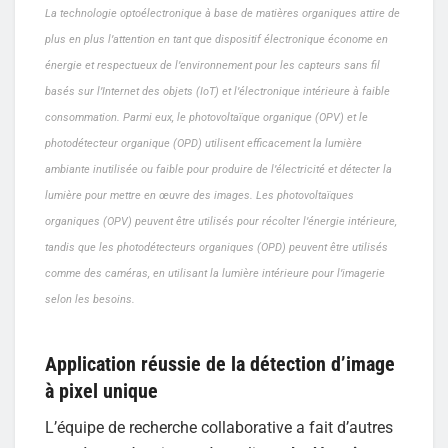
La technologie optoélectronique à base de matières organiques attire de
plus en plus l’attention en tant que dispositif électronique économe en
énergie et respectueux de l’environnement pour les capteurs sans fil
basés sur l’Internet des objets (IoT) et l’électronique intérieure à faible
consommation. Parmi eux, le photovoltaïque organique (OPV) et le
photodétecteur organique (OPD) utilisent efficacement la lumière
ambiante inutilisée ou faible pour produire de l’électricité et détecter la
lumière pour mettre en œuvre des images. Les photovoltaïques
organiques (OPV) peuvent être utilisés pour récolter l’énergie intérieure,
tandis que les photodétecteurs organiques (OPD) peuvent être utilisés
comme des caméras, en utilisant la lumière intérieure pour l’imagerie
selon les besoins.
Application réussie de la détection d’image
à pixel unique
L’équipe de recherche collaborative a fait d’autres