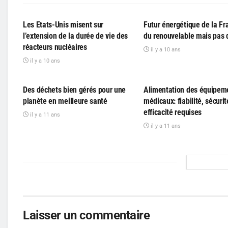
PARTICIPATIF
PARTICIPATIF
Les Etats-Unis misent sur
Futur énergétique de la Fr
l’extension de la durée de vie des
du renouvelable mais pas 
réacteurs nucléaires
il y a 10 ans
il y a 10 ans
PARTICIPATIF
PARTICIPATIF
Des déchets bien gérés pour une
Alimentation des équipem
planète en meilleure santé
médicaux: fiabilité, sécurit
efficacité requises
il y a 11 ans
il y a 11 ans
Laisser un commentaire