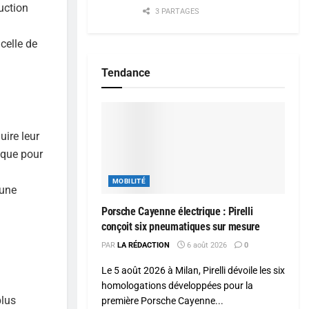
uction
3 PARTAGES
celle de
Tendance
uire leur
 que pour
MOBILITÉ
 une
Porsche Cayenne électrique : Pirelli
conçoit six pneumatiques sur mesure
PAR
LA RÉDACTION
6 août 2026
0
Le 5 août 2026 à Milan, Pirelli dévoile les six
homologations développées pour la
plus
première Porsche Cayenne...