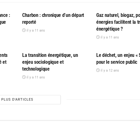
PARTICIPATIF
PARTICIPATIF
ance :
Charbon : chronique d’un départ
Gaz naturel, biogaz, p
que
reporté
énergies facilitent la t
énergétique ?
il y a 11 ans
il y a 11 ans
PARTICIPATIF
PARTICIPATIF
ents
La transition énergétique, un
Le déchet, un enjeu « 
é et
enjeu sociologique et
pour le service public
technologique
il y a 12 ans
il y a 11 ans
PLUS D'ARTICLES