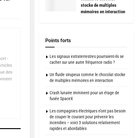
stocke de multiples
mémoires en interaction
Points forts
Les signaux extraterrestres pourraient-ils se
ort -
cacher sur une autre fréquence radio ?
rticles
que des
Un fluide sirupeux comme le chocolat stocke
çonnent
de multiples mémoires en interaction
Crash lunaire imminent pour un étage de
fusée SpaceX
Les compagnies électriques n’ont pas besoin
de couper le courant pour prévenir les
incendies – voici 3 solutions relativement
rapides et abordables