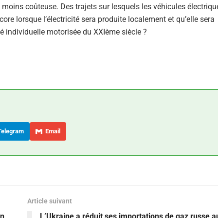
a moins coûteuse. Des trajets sur lesquels les véhicules électriqu
re lorsque l’électricité sera produite localement et qu’elle sera
é individuelle motorisée du XXIème siècle ?
elegram
Email
Article suivant
on
L’Ukraine a réduit ses importations de gaz russe a