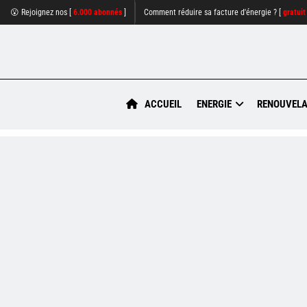
😮 Rejoignez nos [
6.000 abonnés
]
Comment réduire sa facture d'énergie ? [
gratuit
ACCUEIL
ENERGIE
RENOUVELA