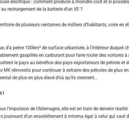
icule électrique : comment produire à moindre coût et si possibl
 au rechargement de la batterie d’un VE ?
erritoire de plusieurs centaines de milliers d’habitants, voire en é
ique, d’a peine 100km² de surface urbanisée, à l’intérieur duquel 
blement gaspillés en carburant pour faire rouler des voitures à 
ttent le pays au bénéfice des pays exportateurs de pétrole et 
s M€ réinvestis pour continuer à extraire des pétroles de plus en
ental de plus en plus élevé d’où qu’ils viennent…
t !
 l’impulsion de l’Allemagne, elle est en train de devenir réalité
 jouissant d’un ensoleillement à minima égal à celui qui vaut d