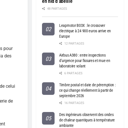
en nid d’abeille
48 PARTAGES
Leapmotor B03X : le crossover
électrique à 24 900 euros arrive en
Europe
12 PARTAGES
as pour
Airbus A380 : entre inspections
ia des
d’urgence pour fissures et mue en
laboratoire volant
6 PARTAGES
Timbre postal et date de péremption :
de celui
ce qui change réellement à partir de
septembre 2026
erie de
16 PARTAGES
Des ingénieurs observent des ondes
de chaleur quantiques à température
ent
ambiante