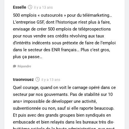
Esselle
il y a 13 ans
500 emplois « outsourcés » pour du télémarketing…
L’entreprise GSF, dont l’historique n’est plus à faire,
envisage de créer 500 emplois de téléprospections
pour nous vendre ses crédits révolving aux taux
d’intérêts indécents sous prétexte de faire de l’emploi
dans le secteur des ENR français… Plus c’est gros,
plus ça passe…
Répondre
traonvouez
il y a 13 ans
Quel courage, quand on voit le carnage opéré dans ce
secteur par nos gouvernants. Pas de stabilité sur 10
ans= impossible de développer une activité,
subventionnée ou non, sauf si elle raporte beaucoup.
Et puis avec des grands groupes bien syndiqués en
embuscade et bien relayés dans les bureaux très dix-
huitième sciècle de la haute administration, que peut