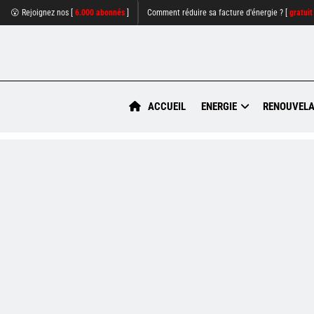
😮 Rejoignez nos [
6.000 abonnés
]
Comment réduire sa facture d'énergie ? [
gratuit
ACCUEIL
ENERGIE
RENOUVELA