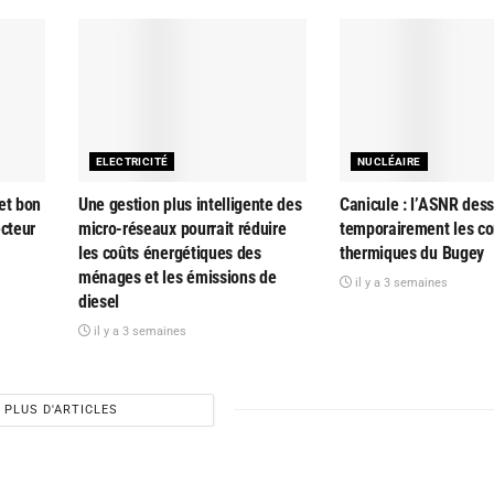
ELECTRICITÉ
NUCLÉAIRE
et bon
Une gestion plus intelligente des
Canicule : l’ASNR dess
ecteur
micro-réseaux pourrait réduire
temporairement les co
les coûts énergétiques des
thermiques du Bugey
ménages et les émissions de
il y a 3 semaines
diesel
il y a 3 semaines
PLUS D'ARTICLES