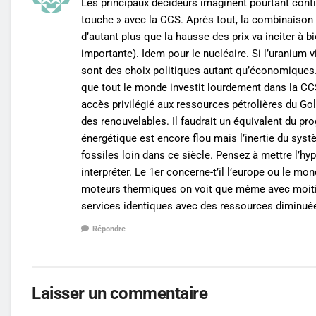
Les principaux décideurs imaginent pourtant conti
touche » avec la CCS. Après tout, la combinaiso
d’autant plus que la hausse des prix va inciter à 
importante). Idem pour le nucléaire. Si l’uranium 
sont des choix politiques autant qu’économiques. 
que tout le monde investit lourdement dans la CC
accès privilégié aux ressources pétrolières du G
des renouvelables. Il faudrait un équivalent du p
énergétique est encore flou mais l’inertie du sys
fossiles loin dans ce siècle. Pensez à mettre l’h
interpréter. Le 1er concerne-t’il l’europe ou le 
moteurs thermiques on voit que même avec moitié 
services identiques avec des ressources diminué
Répondre
Laisser un commentaire