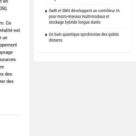
t en
050,
SwRI et SMU développent un contrôleur IA
pour micro-réseaux multi-modaux et
stockage hybride longue durée
um. Ce
éalité est
Un bain quantique synchronise des qubits
r un
distants
loppement
paysage
ssources
es
ns des
rer des