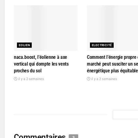
EOLIEN
ELECTRICITÉ
naca.boost, l’éolienne à axe
Comment l’énergie propre 
vertical qui dompte les vents
marché peut susciter un s
proches du sol
énergétique plus équitable
il y a 2 semaines
il y a 2 semaines
Commentaires
3