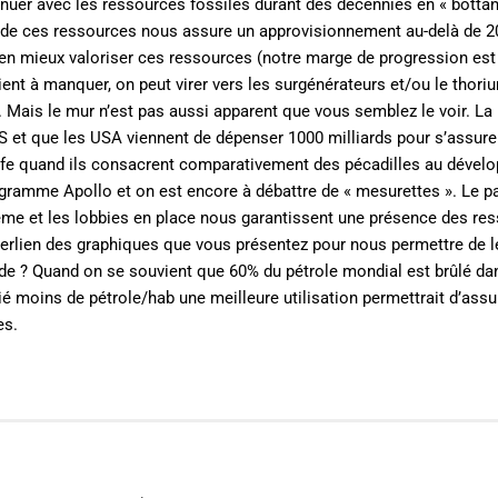
nuer avec les ressources fossiles durant des décennies en « bottan
n de ces ressources nous assure un approvisionnement au-delà de 2
bien mieux valoriser ces ressources (notre marge de progression est
vient à manquer, on peut virer vers les surgénérateurs et/ou le thori
Mais le mur n’est pas aussi apparent que vous semblez le voir. La r
S et que les USA viennent de dépenser 1000 milliards pour s’assure
olfe quand ils consacrent comparativement des pécadilles au déve
rogramme Apollo et on est encore à débattre de « mesurettes ». Le 
tème et les lobbies en place nous garantissent une présence des re
yperlien des graphiques que vous présentez pour nous permettre de l
monde ? Quand on se souvient que 60% du pétrole mondial est brûlé da
moins de pétrole/hab une meilleure utilisation permettrait d’assu
es.