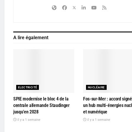
A lire également
ELECTRICITÉ
NUCLÉAIRE
SPIE modernise le bloc 4 de la
Fos-sur-Mer : accord signé
centrale allemande Staudinger
un hub multi-énergies nucl
jusqu’en 2028
et numérique
il y a 1 semaine
il y a 1 semaine