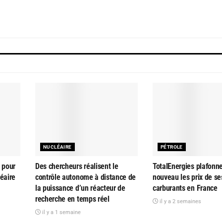
NUCLÉAIRE
PÉTROLE
 pour
Des chercheurs réalisent le
TotalEnergies plafonn
éaire
contrôle autonome à distance de
nouveau les prix de se
la puissance d’un réacteur de
carburants en France
recherche en temps réel
il y a 2 semaines
il y a 1 semaine