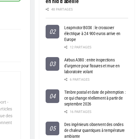
en nid d’abeille
48 PARTAGES
Leapmotor B03X : le crossover
électrique à 24 900 euros arrive en
Europe
12 PARTAGES
Airbus A380 : entre inspections
d’urgence pour fissures et mue en
laboratoire volant
6 PARTAGES
Timbre postal et date de péremption :
ce qui change réellement à partir de
ort -
septembre 2026
rticles
16 PARTAGES
que des
çonnent
Des ingénieurs observent des ondes
de chaleur quantiques à température
ambiante