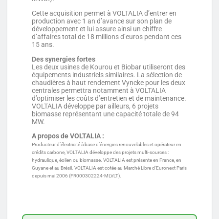
Cette acquisition permet à VOLTALIA d’entrer en
production avec 1 an d’avance sur son plan de
développement et lui assure ainsi un chiffre
d’affaires total de 18 millions d’euros pendant ces
15 ans.
Des synergies fortes
Les deux usines de Kourou et Biobar utiliseront des
équipements industriels similaires. La sélection de
chaudières à haut rendement Vyncke pour les deux
centrales permettra notamment à VOLTALIA
d’optimiser les coûts d’entretien et de maintenance.
VOLTALIA développe par ailleurs, 6 projets
biomasse représentant une capacité totale de 94
MW.
A propos de VOLTALIA :
Producteur d’électricité à base d’énergies renouvelables et opérateur en
crédits carbone, VOLTALIA développe des projets multi-sources :
hydraulique, éolien ou biomasse. VOLTALIA est présente en France, en
Guyane et au Brésil. VOLTALIA est cotée au Marché Libre d’Euronext Paris
depuis mai 2006 (FR000302224-MLVLT).