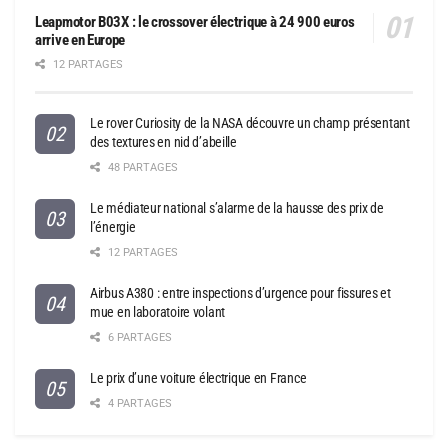
Leapmotor B03X : le crossover électrique à 24 900 euros
arrive en Europe
12 PARTAGES
Le rover Curiosity de la NASA découvre un champ présentant
des textures en nid d’abeille
48 PARTAGES
Le médiateur national s’alarme de la hausse des prix de
l’énergie
12 PARTAGES
Airbus A380 : entre inspections d’urgence pour fissures et
mue en laboratoire volant
6 PARTAGES
Le prix d’une voiture électrique en France
4 PARTAGES