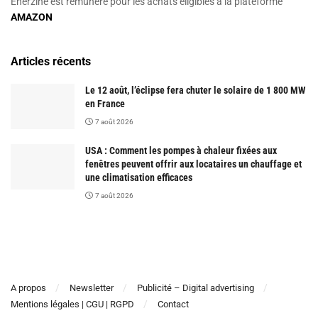
Enerzine est rémunéré pour les achats éligibles à la plateforme
AMAZON
Articles récents
Le 12 août, l’éclipse fera chuter le solaire de 1 800 MW
en France
7 août 2026
USA : Comment les pompes à chaleur fixées aux
fenêtres peuvent offrir aux locataires un chauffage et
une climatisation efficaces
7 août 2026
A propos
Newsletter
Publicité – Digital advertising
Mentions légales | CGU | RGPD
Contact