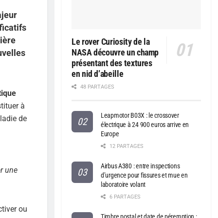
ajeur
icatifs
ière
Le rover Curiosity de la
NASA découvre un champ
uvelles
présentant des textures
en nid d’abeille
48 PARTAGES
tique
tituer à
Leapmotor B03X : le crossover
ladie de
électrique à 24 900 euros arrive en
Europe
12 PARTAGES
Airbus A380 : entre inspections
r une
d’urgence pour fissures et mue en
laboratoire volant
6 PARTAGES
ctiver ou
Timbre postal et date de péremption :