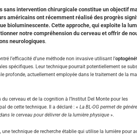
s sans intervention chirurgicale constitue un objectif m
s américains ont récemment réalisé des progrès signif
que bioluminescente. Cette approche, qui exploite la lum
utionner notre compréhension du cerveau et offrir de no
ions neurologiques
.
ré l’efficacité d’une méthode non invasive utilisant l’
optogéné
les spécifiques. Leur technique pourrait potentiellement se subs
rale profonde, actuellement employée dans le traitement de la ma
u cerveau et de la cognition à l’Institut Del Monte pour les
al de cette technique. Il a déclaré : «
La BL-OG permet de génére
 dans le cerveau pour délivrer de la lumière physique
».
, une technique de recherche établie qui utilise la lumière pour a