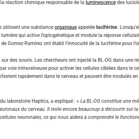
, la réaction chimique responsable de la
luminescence
des luciol
s utilisent une substance
organique
appelée
luciférine
. Lorsqu’e
 lumière qui active l’optogénétique et module la réponse cellulai
 de Gomez-Ramirez ont établi l’innocuité de la luciférine pour l’
 sur des souris. Les chercheurs ont injecté la BL-OG dans une r
par voie intraveineuse pour activer les cellules ciblées dans le c
nifestent rapidement dans le cerveau et peuvent être modulés en
u laboratoire Haptics, a expliqué : «
La BL-OG constitue une m
neuronaux du cerveau. Il reste encore beaucoup à découvrir sur la
e cellules neuronales, ce qui nous aidera à comprendre le foncti