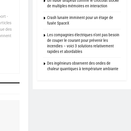
Un fluide sirupeux comme le chocolat stocke
de multiples mémoires en interaction
ort -
Crash lunaire imminent pour un étage de
rticles
fusée SpaceX
que des
Les compagnies électriques n’ont pas besoin
çonnent
de couper le courant pour prévenir les
incendies – voici 3 solutions relativement
rapides et abordables
Des ingénieurs observent des ondes de
chaleur quantiques à température ambiante