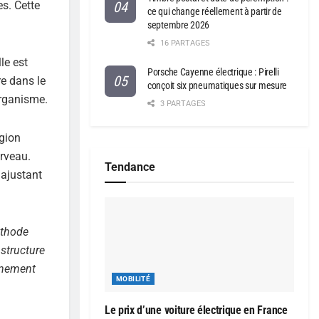
es. Cette
ce qui change réellement à partir de
septembre 2026
16 PARTAGES
lle est
Porsche Cayenne électrique : Pirelli
re dans le
conçoit six pneumatiques sur mesure
organisme.
3 PARTAGES
égion
erveau.
Tendance
 ajustant
éthode
 structure
onnement
MOBILITÉ
Le prix d’une voiture électrique en France