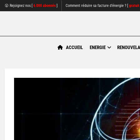
😮 Rejoignez nos [
6.000 abonnés
]
Comment réduire sa facture d'énergie ? [
gratuit
ACCUEIL
ENERGIE
RENOUVELA