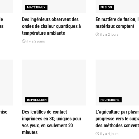
MATÉRIAUX
FUSION
le
Des ingénieurs observent des
En matière de fusion, 
es
ondes de chaleur quantiques à
matériaux comptent
température ambiante
il y a 2 jours
il y a 2 jours
IMPRESSION
RECHERCHE
nise
Des lentilles de contact
L’agriculture par plas
imprimées en 3D, uniques pour
progresse vers le sur
vos yeux, en seulement 20
des méthodes convent
minutes
il y a 4 jours