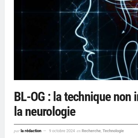
BL-OG : la technique non i
la neurologie
par
la rédaction
9 octobre 2024
en
Recherche
,
Technologie