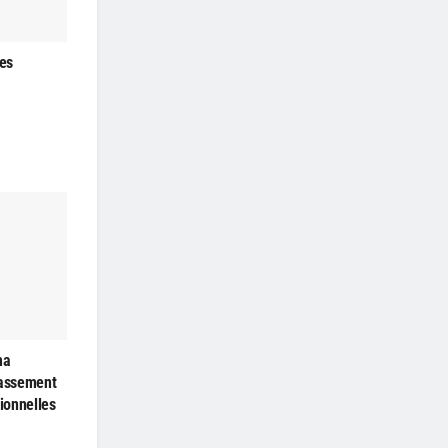
les
ma
passement
ionnelles