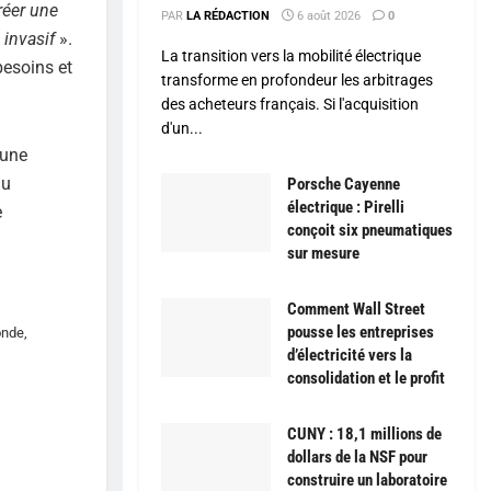
réer une
PAR
LA RÉDACTION
6 août 2026
0
 invasif
».
La transition vers la mobilité électrique
besoins et
transforme en profondeur les arbitrages
des acheteurs français. Si l'acquisition
d'un...
 une
du
Porsche Cayenne
électrique : Pirelli
e
conçoit six pneumatiques
sur mesure
Comment Wall Street
pousse les entreprises
onde,
d’électricité vers la
consolidation et le profit
CUNY : 18,1 millions de
dollars de la NSF pour
construire un laboratoire