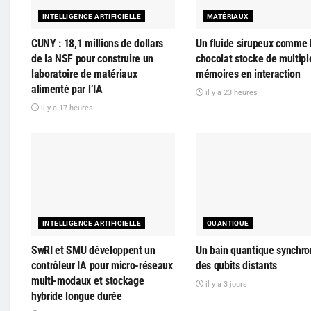
INTELLIGENCE ARTIFICIELLE
MATÉRIAUX
CUNY : 18,1 millions de dollars
Un fluide sirupeux comme 
de la NSF pour construire un
chocolat stocke de multipl
laboratoire de matériaux
mémoires en interaction
alimenté par l’IA
il y a 23 heures
il y a 17 heures
INTELLIGENCE ARTIFICIELLE
QUANTIQUE
SwRI et SMU développent un
Un bain quantique synchro
contrôleur IA pour micro-réseaux
des qubits distants
multi-modaux et stockage
il y a 3 jours
hybride longue durée