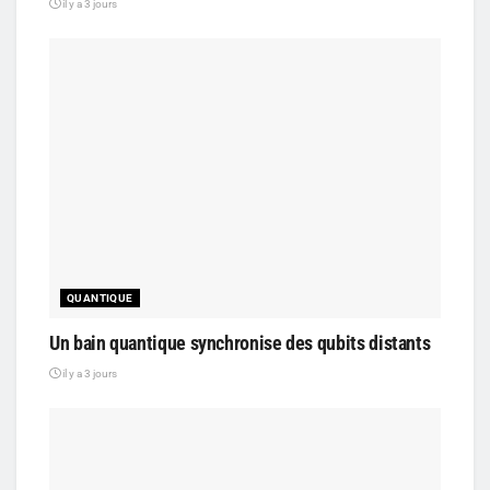
il y a 3 jours
QUANTIQUE
Un bain quantique synchronise des qubits distants
il y a 3 jours