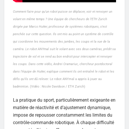
Comment faire pour qu’un robot puisse se déplacer, voir et renvoyer un
volant en même temps ? Une équipe de chercheurs de l’ETH Zurich
dirigée par Marco Hutter, professeur de systèmes robotiques, s’est
penchée sur cette question. Ils ont mis au point un système de contrôle
qui coordonne les mouvements des jambes, les coups et la vue de la
caméra. Le robot ANYmal suit le volant avec ses deux caméras, prédit sa
trajectoire de vol et se rend au bon endroit pour intercepter et renvoyer
les coups. Dans cette vidéo, Andrei Cramariuc, chercheur postdoctoral
dans l’équipe de Hutter, explique comment ils ont entraîné le robot et les
défis qu’ils ont dû relever.
Le robot ANYmal a appris à jouer au
badminton. (Vidéo : Nicole Davidson / ETH Zurich)
La pratique du sport, particulièrement exigeante en
matière de réactivité et d’ajustement dynamique,
impose de repousser constamment les limites du
contrôle-commande robotique. À chaque difficulté