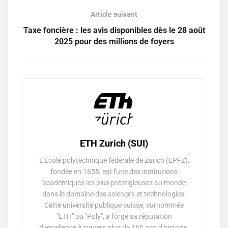
Article suivant
Taxe foncière : les avis disponibles dès le 28 août
2025 pour des millions de foyers
ETH Zurich (SUI)
L'École polytechnique fédérale de Zurich (EPFZ),
fondée en 1855, est l'une des institutions
académiques les plus prestigieuses au monde
dans le domaine des sciences et technologies.
Cette université publique suisse, surnommée
"ETH" ou "Poly", a forgé sa réputation
d'excellence à travers plus de 165 ans d'histoire.