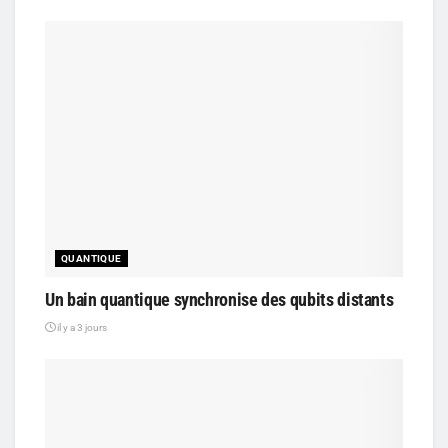
QUANTIQUE
Un bain quantique synchronise des qubits distants
il y a 3 jours