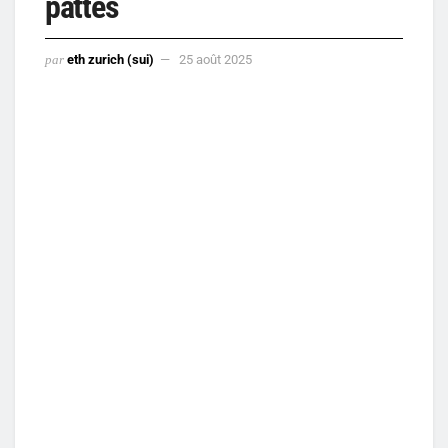
pattes
par
eth zurich (sui)
25 août 2025