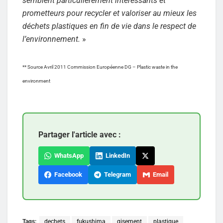
semblent particulièrement intéressants et
prometteurs pour recycler et valoriser au mieux les
déchets plastiques en fin de vie dans le respect de
l’environnement.
»
** Source Avril 2011 Commission Européenne DG – Plastic waste in the
environment
Partager l'article avec :
WhatsApp
LinkedIn
Facebook
Telegram
Email
Tags:
dechets
fukushima
gisement
plastique