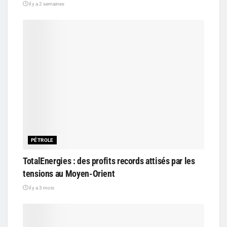
il y a 2 semaines
PÉTROLE
TotalEnergies : des profits records attisés par les
tensions au Moyen-Orient
il y a 3 mois