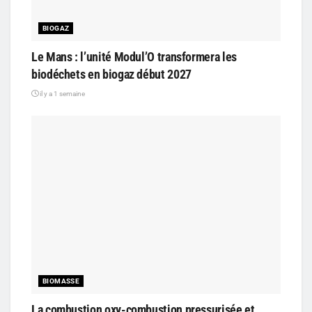
BIOGAZ
Le Mans : l’unité Modul’O transformera les
biodéchets en biogaz début 2027
il y a 1 semaine
BIOMASSE
La combustion oxy-combustion pressurisée et