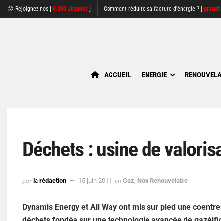
😮 Rejoignez nos [
6.000 abonnés
]
Comment réduire sa facture d'énergie ? [
gratuit
ACCUEIL
ENERGIE
RENOUVELA
Déchets : usine de valori
par
la rédaction
15 juin 2011
en
Gaz
,
Non Renouvelable
Dynamis Energy et All Way ont mis sur pied une coentrep
déchets fondée sur une technologie avancée de gazéific