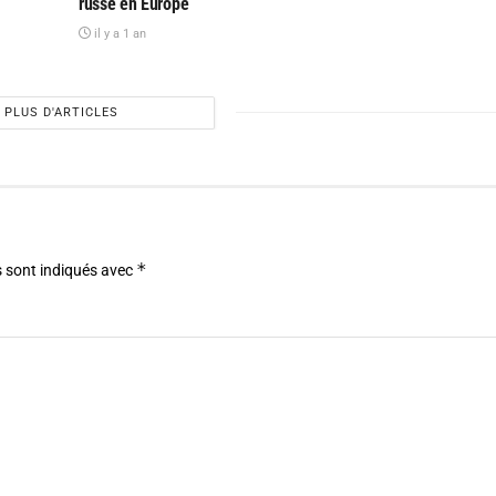
russe en Europe
il y a 1 an
PLUS D'ARTICLES
*
 sont indiqués avec