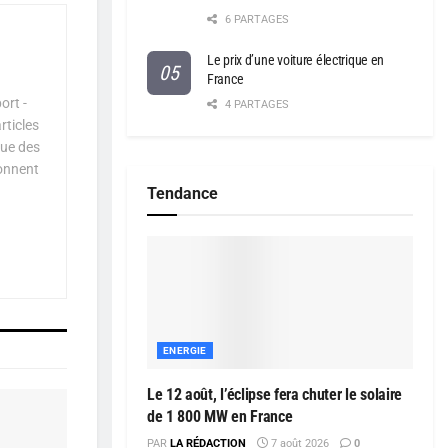
6 PARTAGES
Le prix d’une voiture électrique en
France
ort -
4 PARTAGES
rticles
que des
çonnent
Tendance
ENERGIE
Le 12 août, l’éclipse fera chuter le solaire
de 1 800 MW en France
PAR
LA RÉDACTION
7 août 2026
0