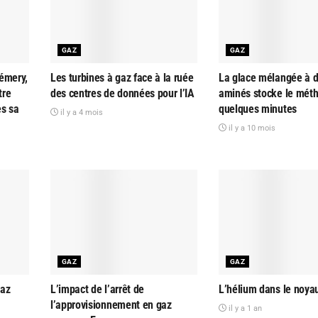
GAZ
GAZ
émery,
Les turbines à gaz face à la ruée
La glace mélangée à d
tre
des centres de données pour l’IA
aminés stocke le mét
ès sa
quelques minutes
il y a 4 mois
il y a 10 mois
GAZ
GAZ
gaz
L’impact de l’arrêt de
L’hélium dans le noyau
l’approvisionnement en gaz
il y a 1 an