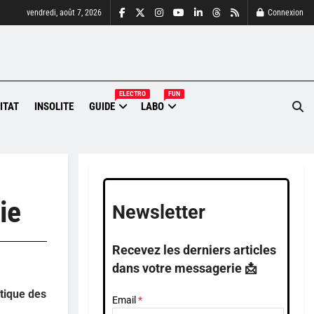
vendredi, août 7, 2026
Connexion
ELECTRO
FUN
ITAT
INSOLITE
GUIDE
LABO
ie
Newsletter
Recevez les derniers articles
dans votre messagerie 📩
étique des
Email