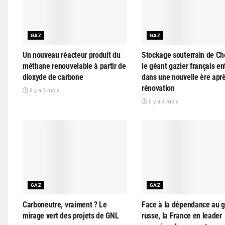
GAZ
GAZ
Un nouveau réacteur produit du
Stockage souterrain de Ch
méthane renouvelable à partir de
le géant gazier français en
dioxyde de carbone
dans une nouvelle ère apr
rénovation
il y a 3 mois
il y a 4 mois
GAZ
GAZ
Carboneutre, vraiment ? Le
Face à la dépendance au 
mirage vert des projets de GNL
russe, la France en leader