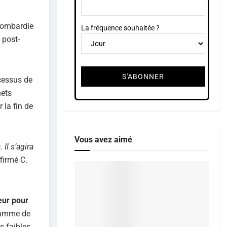
 Lombardie
La fréquence souhaitée ?
 post-
ocessus de
hets
 la fin de
Vous avez aimé
Il s’agira
ffirmé C.
eur pour
 gamme de
s faibles