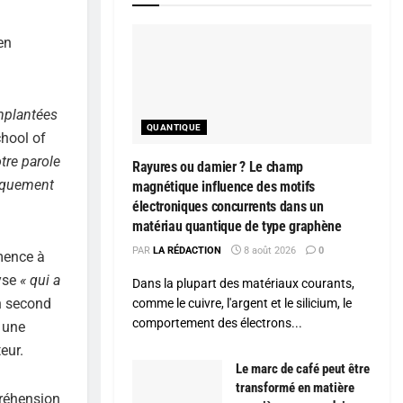
en
implantées
QUANTIQUE
chool of
tre parole
Rayures ou damier ? Le champ
niquement
magnétique influence des motifs
électroniques concurrents dans un
matériau quantique de type graphène
PAR
LA RÉDACTION
8 août 2026
0
mmence à
lyse
« qui a
Dans la plupart des matériaux courants,
n second
comme le cuivre, l'argent et le silicium, le
comportement des électrons...
r une
eur.
Le marc de café peut être
transformé en matière
préhension