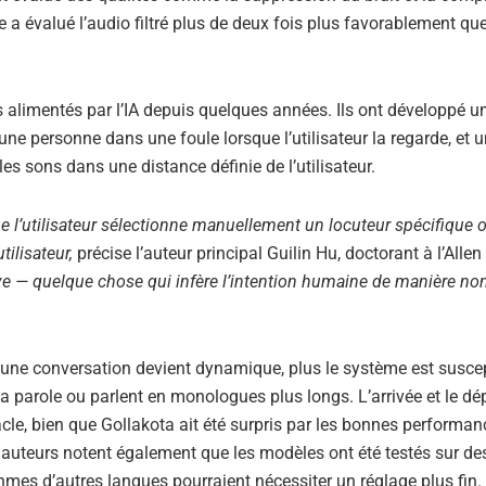
pe a évalué l’audio filtré plus de deux fois plus favorablement que
 alimentés par l’IA depuis quelques années. Ils ont développé u
une personne dans une foule lorsque l’utilisateur la regarde, et u
es sons dans une distance définie de l’utilisateur.
 l’utilisateur sélectionne manuellement un locuteur spécifique 
tilisateur,
précise l’auteur principal Guilin Hu, doctorant à l’Allen
e — quelque chose qui infère l’intention humaine de manière non
us une conversation devient dynamique, plus le système est susce
 la parole ou parlent en monologues plus longs. L’arrivée et le dé
cle, bien que Gollakota ait été surpris par les bonnes performa
auteurs notent également que les modèles ont été testés sur de
hmes d’autres langues pourraient nécessiter un réglage plus fin.