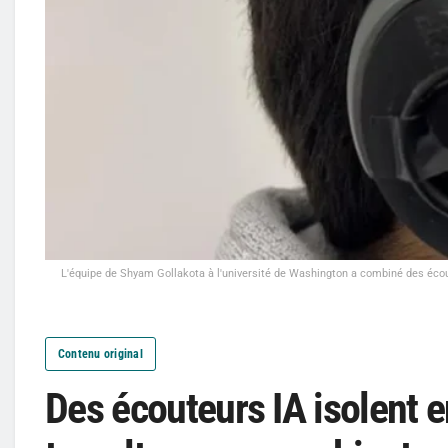
L'équipe de Shyam Gollakota à l'université de Washington a combiné des éco
Contenu original
Des écouteurs IA isolent e