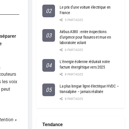
Le prix d’une voiture électrique en
France
5 PARTAGES
Airbus A380 : entre inspections
 séparer
d’urgence pour fissures et mue en
laboratoire volant
e
6 PARTAGES
L’énergie éolienne réduirait notre
s
facture énergétique vers 2025
écouteurs
8 PARTAGES
 les voix
La plus longue ligne électrique HVDC –
t peut
transalpine – jamais réalisée
8 PARTAGES
tention »
Tendance