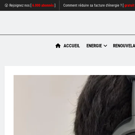
😮 Rejoignez nos [
6.000 abonnés
]
Comment réduire sa facture d'énergie ? [
gratuit
ACCUEIL
ENERGIE
RENOUVELA