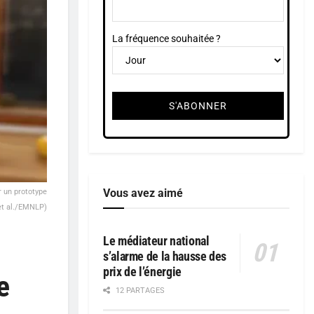
La fréquence souhaitée ?
Vous avez aimé
 un prototype
u et al./EMNLP)
Le médiateur national
s’alarme de la hausse des
prix de l’énergie
e
12 PARTAGES