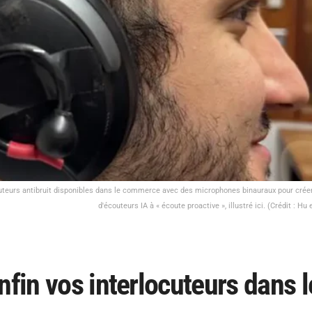
uteurs antibruit disponibles dans le commerce avec des microphones binauraux pour créer
d'écouteurs IA à « écoute proactive », illustré ici. (Crédit : H
nfin vos interlocuteurs dans l