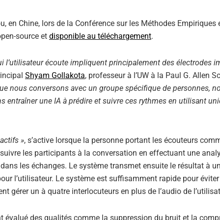
, en Chine, lors de la Conférence sur les Méthodes Empiriques 
open-source et
disponible au téléchargement
.
ui l’utilisateur écoute impliquent principalement des électrodes 
rincipal
Shyam Gollakota
, professeur à l’UW à la Paul G. Allen S
que nous conversons avec un groupe spécifique de personnes, no
s entraîner une IA à prédire et suivre ces rythmes en utilisant u
actifs »
, s’active lorsque la personne portant les écouteurs co
 suivre les participants à la conversation en effectuant une ana
dans les échanges. Le système transmet ensuite le résultat à u
pour l’utilisateur. Le système est suffisamment rapide pour évite
nt gérer un à quatre interlocuteurs en plus de l’audio de l’utilisat
nt évalué des qualités comme la suppression du bruit et la com