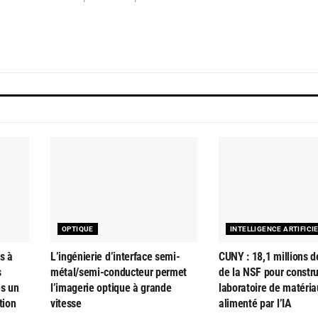
OPTIQUE
INTELLIGENCE ARTIFICI
s à
L’ingénierie d’interface semi-
CUNY : 18,1 millions d
s
métal/semi-conducteur permet
de la NSF pour constru
es un
l’imagerie optique à grande
laboratoire de matéria
tion
vitesse
alimenté par l’IA