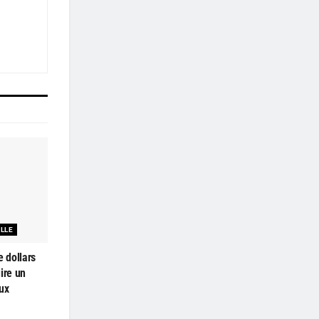
ELLE
e dollars
ire un
ux