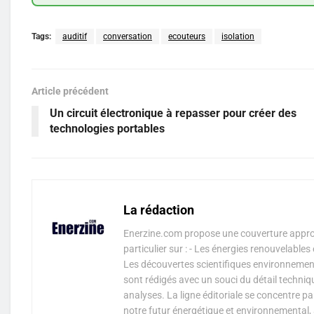
Tags:
auditif
conversation
ecouteurs
isolation
Article précédent
Un circuit électronique à repasser pour créer des
technologies portables
La rédaction
Enerzine.com propose une couverture approf
particulier sur : - Les énergies renouvelable
Les découvertes scientifiques environnementa
sont rédigés avec un souci du détail techniq
analyses. La ligne éditoriale se concentre p
notre futur énergétique et environnemental, 