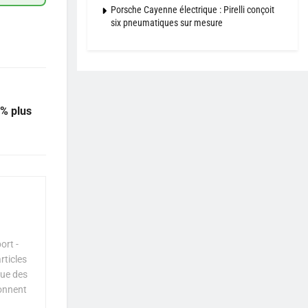
Porsche Cayenne électrique : Pirelli conçoit
six pneumatiques sur mesure
0% plus
ort -
rticles
que des
çonnent