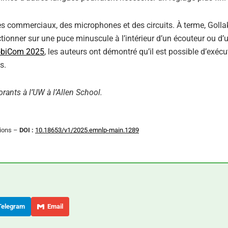
res commerciaux, des microphones et des circuits. À terme, Golla
tionner sur une puce minuscule à l’intérieur d’un écouteur ou d’
biCom 2025
, les auteurs ont démontré qu’il est possible d’exécu
s.
orants à l’UW à l’Allen School.
tions –
DOI :
10.18653/v1/2025.emnlp-main.1289
elegram
Email