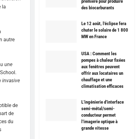
première pour produire
 la
des biocarburants
Le 12 août, l’éclipse fera
chuter le solaire de 1 800
n
MW en France
n autre
USA : Comment les
pompes à chaleur fixées
ou une
aux fenêtres peuvent
 School.
offrir aux locataires un
chauffage et une
 invasive
climatisation efficaces
L’ingénierie d’interface
ptible de
semi-métal/semi-
part de
conducteur permet
nces du
l’imagerie optique à
grande vitesse
s