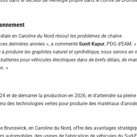
ois dans le secteur de l»énergie propre dans le comté de Brunsw
sionnement
ndiale en Caroline du Nord résout les problèmes de chaîne
 ces dernières années
», a commenté
Sunit Kapur
, PDG d’EAM. 
 à produire les graphites naturel et synthétique, nous serons en
 batteries pour véhicules électriques dans de brefs délais, de man
on
. »
 et de démarrer la production en 2026, et d’atteindre sa pleine
isera des technologies vertes pour produire des matériaux d’anod
e Brunswick, en Caroline du Nord, offre des avantages stratégiqu
rs automobiles, des usines de fabrication de véhicules du Sud-E