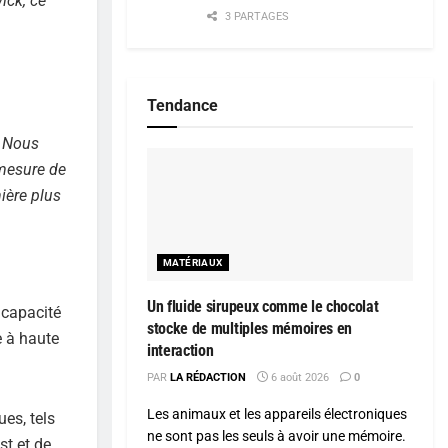
ick, ce
3 PARTAGES
Tendance
«
Nous
 mesure de
ière plus
MATÉRIAUX
Un fluide sirupeux comme le chocolat
 capacité
stocke de multiples mémoires en
e à haute
interaction
PAR
LA RÉDACTION
6 août 2026
0
Les animaux et les appareils électroniques
es, tels
ne sont pas les seuls à avoir une mémoire.
st et de