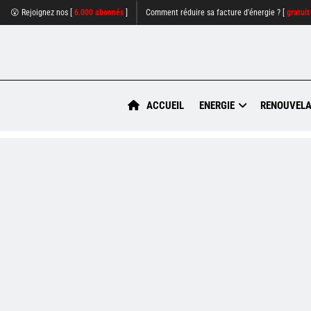
😮 Rejoignez nos [
6.000 abonnés
]
Comment réduire sa facture d'énergie ? [
gratuit
ACCUEIL
ENERGIE
RENOUVELA