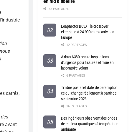
en nid d’abeille
48 PARTAGES
e
’industrie
Leapmotor B03X : le crossover
électrique à 24 900 euros arrive en
Europe
tion
12 PARTAGES
 nous
Airbus A380 : entre inspections
t
d’urgence pour fissures et mue en
laboratoire volant
6 PARTAGES
Timbre postal et date de péremption :
es carrés,
ce qui change réellement à partir de
septembre 2026
16 PARTAGES
t des
Des ingénieurs observent des ondes
de chaleur quantiques à température
laré avant
ambiante