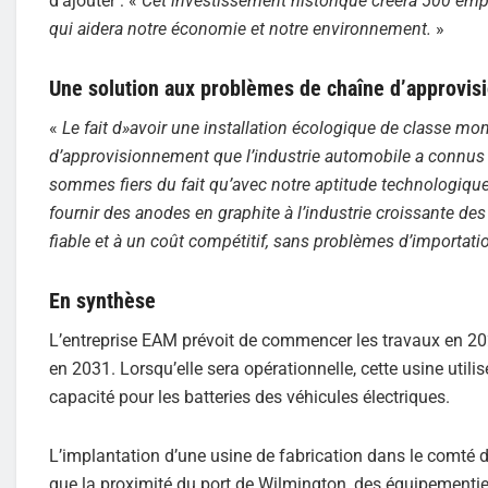
d’ajouter : «
Cet investissement historique créera 500 empl
qui aidera notre économie et notre environnement.
»
Une solution aux problèmes de chaîne d’approvi
«
Le fait d»avoir une installation écologique de classe mo
d’approvisionnement que l’industrie automobile a connus
sommes fiers du fait qu’avec notre aptitude technologique
fournir des anodes en graphite à l’industrie croissante des
fiable et à un coût compétitif, sans problèmes d’importati
En synthèse
L’entreprise EAM prévoit de commencer les travaux en 2024
en 2031. Lorsqu’elle sera opérationnelle, cette usine util
capacité pour les batteries des véhicules électriques.
L’implantation d’une usine de fabrication dans le comté d
que la proximité du port de Wilmington, des équipementie