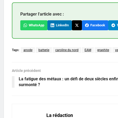
Partager l'article avec :
WhatsApp
LinkedIn
Facebook
T
Tags:
anode
batterie
caroline du nord
EAM
graphite
ve
Article précédent
La fatigue des métaux : un défi de deux siècles enfi
surmonté ?
La rédaction