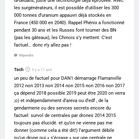
là-dedans, juste une technologie déjà éprouvée. Avec
les surgénérateurs, il est possible d’utiliser les 300
000 tonnes d’uranium appauvri déjà stockés en
France (450 000 en 2040). Rappel Phénix a fonctionné
pendant 30 ans et les Russes font tourner des BN
(pas les gâteaux), les Chinois s’y mettent. C’est
factuel… donc n’y allez pas !
Répondre
Tech
il y a 11 ans
un peu de factuel pour DAN1 démarrage Flamanville
2012 non 2013 non 2014 non 2015 non 2016 non 2017
ça dépend 2018 possible 2019 peut être 2020 on verra
;o) et indépendamment d’areva ou d’edf , de la
gendarmerie ou des servces secrets encore du
factuel: survol de centrales par drones 2014 2015
toujours pas élucidé. et qu’on ne vienne pas me
donner (comme cela a été dit!) l’argument débile
qu’un drone qui « s’écrase » sur une centrale ne