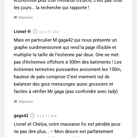
économise plus d’un milliards d’Euros, c’est pas tous
les jours… la recherche qui rapporte !
Répondre
Lionel-fr
il y a 11 ans
Mais en particulier M gaga42 qui nous présente un
graphe surdimensionné qui rend la page illisible et
multiplie la taille de l’éolienne par deux. One ne met
pas d’éoliennes offshore à 500m des batiments ! Les
éoliennes terrestres puissantes avoisinent les 150m,
hauteur de pale comprise C’est vraiment nul de
balancer des gros mensonges aussi grossiers et
faciles à vérifier Mr gaga (pas confondre avec lady)
Répondre
gaga42
il y a 11 ans
Lionel et Chelya, votre mauvaise foi est pénible pour
ne pas dire plus… – Mon dessin est parfaitement