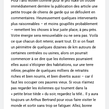
Pour l’anti éolien comme pour le pro nuke on trouve
immédiatement derrière la publication des article une
petite troupe de chiens de garde qui se défoulent en
commentaires. Heureusement quelques intervenants
plus raisonnables – et moins goupillés probablement
– remettent les choses à leur juste place, à peu près.
Votre énergie sera renouvelable ou ne sera pas. Voilà
ce que chacun doit retenir, avant tout. Et si on fixait
un périmètre de quelques dizaines de km autours de
certaines centrales ou usines, alors on pourrait
commencer à se dire que les éoliennes pourraient
elles aussi s’éloigner des habitations, sur une terre
infinie, peuplée de quelques milliers de retraités
riches et bien nourris, et bien divertis aussi – car il
faut les occuper ces pauvres vieux. Si vous n’aimez
pas regarder les éoliennes qui tournent dans la
« petite brise tiède » du soir, regardez la télé… Il y aura
toujours un Arthus Bertrand pour vous faire visiter le
monde et sortir sans trop se fatiguer. Allez, bonne