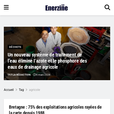
DÉCHETS
Un nouveau système de traitement de
l’eau élimine l’azote et le phosphore des
eaux de drainage agricole
PAR
LA RÉDACTION
6 mars 2026
Accueil
Tag
agricole
Bretagne : 75% des exploitations agricoles rayées de
la carte depuis 1988