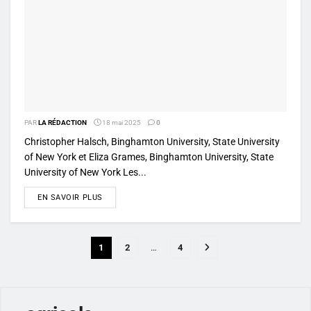
PAR
LA RÉDACTION
18 mai 2025
0
Christopher Halsch, Binghamton University, State University
of New York et Eliza Grames, Binghamton University, State
University of New York Les...
DETAILS
EN SAVOIR PLUS
1
2
…
4