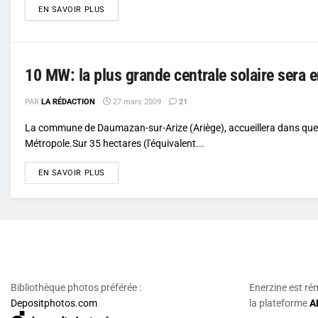
DETAILS
EN SAVOIR PLUS
10 MW: la plus grande centrale solaire sera 
PAR
LA RÉDACTION
27 mars 2009
21
La commune de Daumazan-sur-Arize (Ariège), accueillera dans quel
Métropole.Sur 35 hectares (l'équivalent...
DETAILS
EN SAVOIR PLUS
Bibliothèque photos préférée :
Enerzine est ré
Depositphotos.com
la plateforme
A