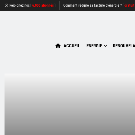
😮 Rejoignez nos [
6.000 abonnés
]
Comment réduire sa facture d'énergie ? [
gratuit
ACCUEIL
ENERGIE
RENOUVELA