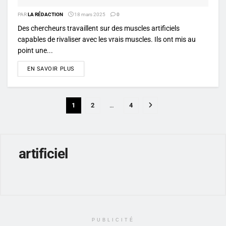
PAR
LA RÉDACTION
18 mars 2025
0
Des chercheurs travaillent sur des muscles artificiels
capables de rivaliser avec les vrais muscles. Ils ont mis au
point une...
DETAILS
EN SAVOIR PLUS
1
2
…
4
artificiel
PUBLICITÉ