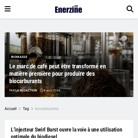
BIOMASSE
Le marc de café peut être transformé en
matière première pour produire des
biocarburants
PAR
LA RÉDACTION
8 août 2026
Accueil
Tag
biocarburants
L’injecteur Swirl Burst ouvre la voie à une utilisation
optimale du biodiesel