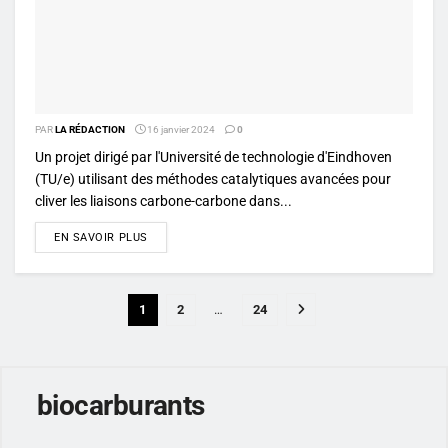
PAR
LA RÉDACTION
16 janvier 2024
0
Un projet dirigé par l'Université de technologie d'Eindhoven
(TU/e) utilisant des méthodes catalytiques avancées pour
cliver les liaisons carbone-carbone dans...
DETAILS
EN SAVOIR PLUS
1
2
…
24
biocarburants