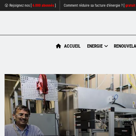
😮 Rejoignez nos [
6.000 abonnés
]
Comment réduire sa facture d'énergie ? [
gratuit
ACCUEIL
ENERGIE
RENOUVELA