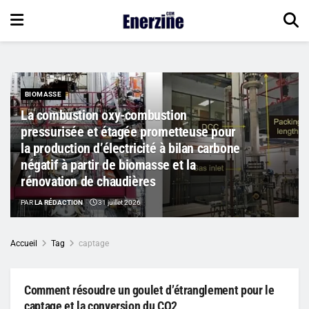
BIOMASSE
La combustion oxy-combustion
pressurisée et étagée prometteuse pour
la production d’électricité à bilan carbone
négatif à partir de biomasse et la
rénovation de chaudières
PAR
LA RÉDACTION
31 juillet 2026
Accueil
Tag
captage
Comment résoudre un goulet d’étranglement pour le
captage et la conversion du CO2