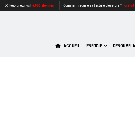
😮 Rejoignez nos [
6.000 abonnés
]
Comment réduire sa facture d'énergie ? [
gratuit
ACCUEIL
ENERGIE
RENOUVELA