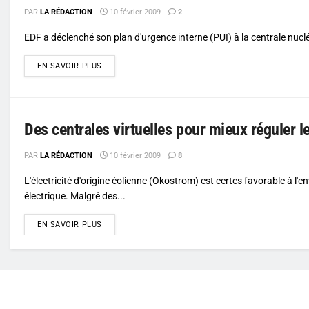
PAR
LA RÉDACTION
10 février 2009
2
EDF a déclenché son plan d'urgence interne (PUI) à la centrale nucléa
DETAILS
EN SAVOIR PLUS
Des centrales virtuelles pour mieux réguler l
PAR
LA RÉDACTION
10 février 2009
8
L'électricité d'origine éolienne (Okostrom) est certes favorable à l'
électrique. Malgré des...
DETAILS
EN SAVOIR PLUS