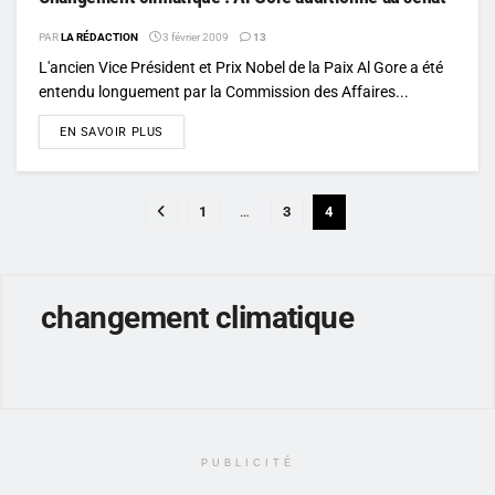
PAR
LA RÉDACTION
3 février 2009
13
L'ancien Vice Président et Prix Nobel de la Paix Al Gore a été
entendu longuement par la Commission des Affaires...
DETAILS
EN SAVOIR PLUS
1
…
3
4
changement climatique
PUBLICITÉ