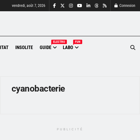
vendredi, août 7, 2026
Connexion
ELECTRO
FUN
ITAT
INSOLITE
GUIDE
LABO
cyanobacterie
PUBLICITÉ