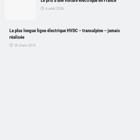
Le prix d’une voiture électrique en France
6 août 2026
La plus longue ligne électrique HVDC – transalpine – jamais
réalisée
30 mars 2015