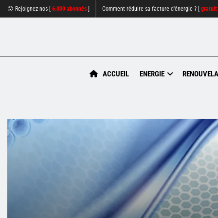
😮 Rejoignez nos [
6.000 abonnés
]
Comment réduire sa facture d'énergie ? [
gratuit
ACCUEIL
ENERGIE
RENOUVELA