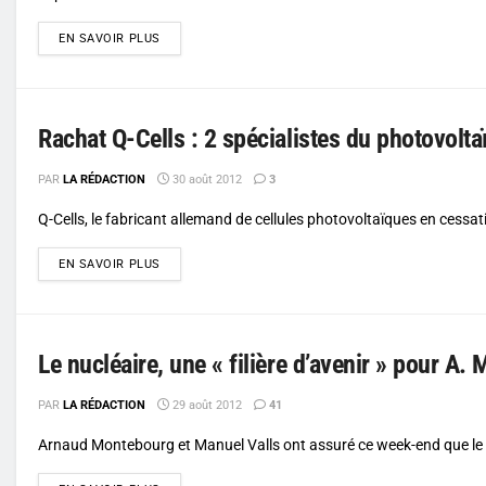
DETAILS
EN SAVOIR PLUS
Rachat Q-Cells : 2 spécialistes du photovolta
PAR
LA RÉDACTION
30 août 2012
3
Q-Cells, le fabricant allemand de cellules photovoltaïques en cessat
DETAILS
EN SAVOIR PLUS
Le nucléaire, une « filière d’avenir » pour A.
PAR
LA RÉDACTION
29 août 2012
41
Arnaud Montebourg et Manuel Valls ont assuré ce week-end que le nuc