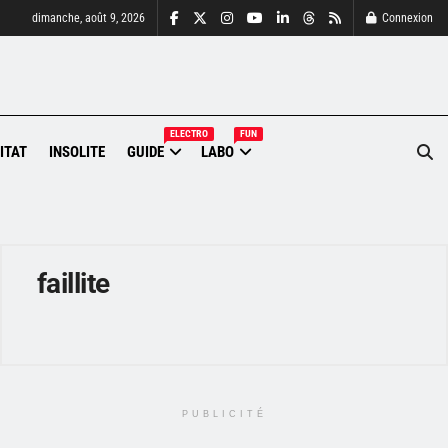
dimanche, août 9, 2026
Connexion
ELECTRO
FUN
ITAT
INSOLITE
GUIDE
LABO
faillite
PUBLICITÉ