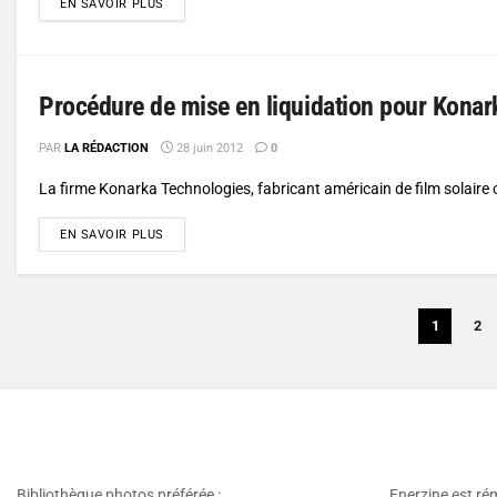
DETAILS
EN SAVOIR PLUS
Procédure de mise en liquidation pour Konar
PAR
LA RÉDACTION
28 juin 2012
0
La firme Konarka Technologies, fabricant américain de film solaire
DETAILS
EN SAVOIR PLUS
1
2
Bibliothèque photos préférée :
Enerzine est ré