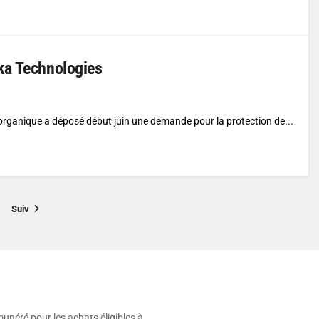
ka Technologies
 organique a déposé début juin une demande pour la protection de...
Suiv
munéré pour les achats éligibles à