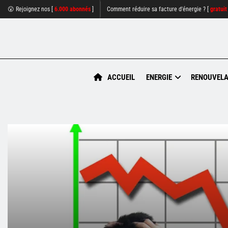
😮 Rejoignez nos [
6.000 abonnés
]
Comment réduire sa facture d'énergie ? [
gratuit
ACCUEIL
ENERGIE
RENOUVELA