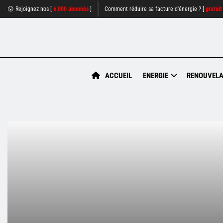
😮 Rejoignez nos [
6.000 abonnés
]
Comment réduire sa facture d'énergie ? [
gratuit
ACCUEIL
ENERGIE
RENOUVELA