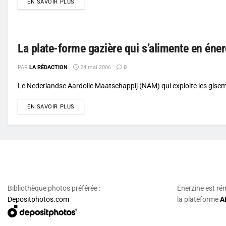
DETAILS
EN SAVOIR PLUS
La plate-forme gazière qui s’alimente en éner
PAR
LA RÉDACTION
24 mai 2006
0
Le Nederlandse Aardolie Maatschappij (NAM) qui exploite les gisemen
DETAILS
EN SAVOIR PLUS
Bibliothèque photos préférée :
Enerzine est ré
Depositphotos.com
la plateforme
A