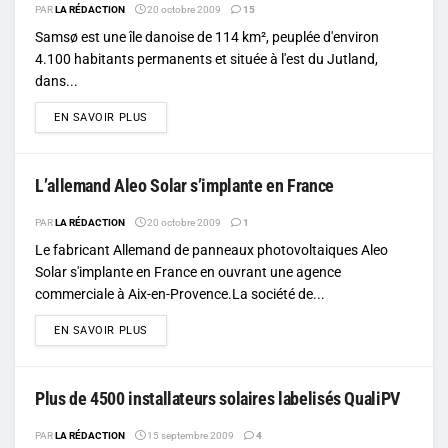
PAR
LA RÉDACTION
20 octobre 2009
15
Samsø est une île danoise de 114 km², peuplée d'environ
4.100 habitants permanents et située à l'est du Jutland,
dans...
DETAILS
EN SAVOIR PLUS
L’allemand Aleo Solar s’implante en France
PAR
LA RÉDACTION
20 octobre 2009
1
Le fabricant Allemand de panneaux photovoltaiques Aleo
Solar s'implante en France en ouvrant une agence
commerciale à Aix-en-Provence.La société de...
DETAILS
EN SAVOIR PLUS
Plus de 4500 installateurs solaires labelisés QualiPV
PAR
LA RÉDACTION
15 septembre 2009
4