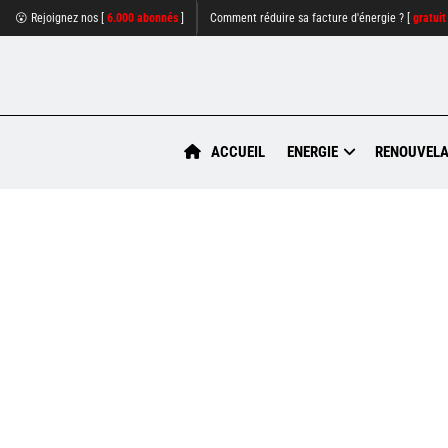
😮 Rejoignez nos [
6.000 abonnés
]
Comment réduire sa facture d'énergie ? [
gratuit
ACCUEIL
ENERGIE
RENOUVELA