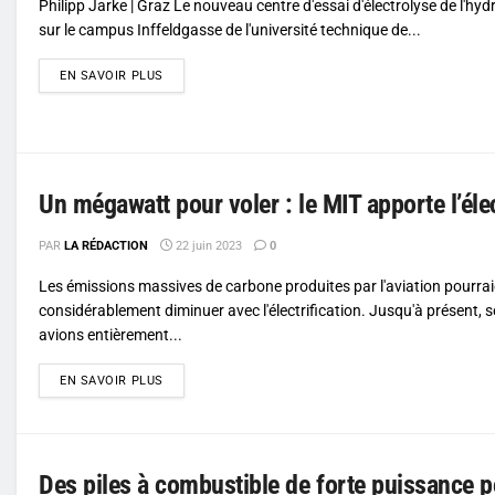
Philipp Jarke | Graz Le nouveau centre d'essai d'électrolyse de l'hyd
sur le campus Inffeldgasse de l'université technique de...
DETAILS
EN SAVOIR PLUS
Un mégawatt pour voler : le MIT apporte l’élect
PAR
LA RÉDACTION
22 juin 2023
0
Les émissions massives de carbone produites par l'aviation pourra
considérablement diminuer avec l'électrification. Jusqu'à présent, s
avions entièrement...
DETAILS
EN SAVOIR PLUS
Des piles à combustible de forte puissance p