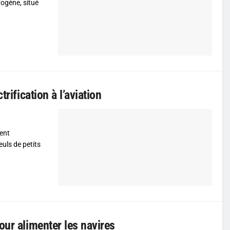
rogène, situé
rification à l’aviation
ient
euls de petits
our alimenter les navires