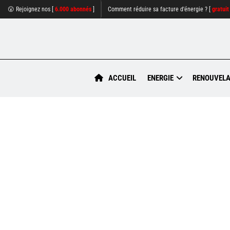
😮 Rejoignez nos [
6.000 abonnés
]
Comment réduire sa facture d'énergie ? [
gratuit
ACCUEIL
ENERGIE
RENOUVELA