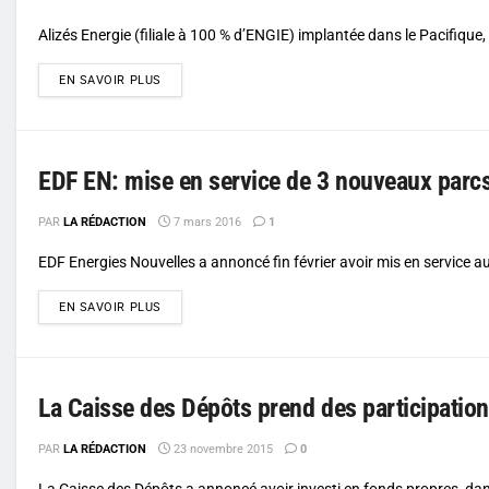
Alizés Energie (filiale à 100 % d’ENGIE) implantée dans le Pacifique, 
DETAILS
EN SAVOIR PLUS
EDF EN: mise en service de 3 nouveaux parc
PAR
LA RÉDACTION
7 mars 2016
1
EDF Energies Nouvelles a annoncé fin février avoir mis en service au
DETAILS
EN SAVOIR PLUS
La Caisse des Dépôts prend des participation
PAR
LA RÉDACTION
23 novembre 2015
0
La Caisse des Dépôts a annoncé avoir investi en fonds propres, da