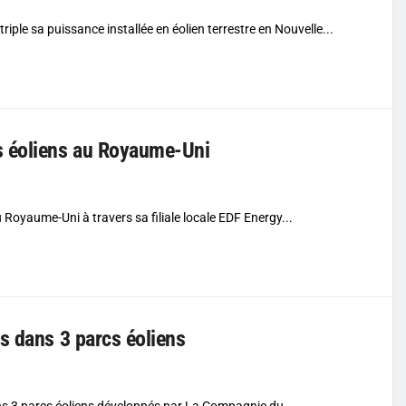
triple sa puissance installée en éolien terrestre en Nouvelle...
s éoliens au Royaume-Uni
 Royaume-Uni à travers sa filiale locale EDF Energy...
s dans 3 parcs éoliens
ns 3 parcs éoliens développés par La Compagnie du...