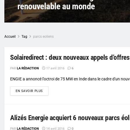
renouvelable au monde
Accueil
Tag
parcs eoliens
Solairedirect : deux nouveaux appels d’offre
PAR
LA RÉDACTION
17 avril 2016
6
ENGIE a annoncé l'octroi de 75 MW en Inde dans le cadre d'un nouvel 
DETAILS
EN SAVOIR PLUS
Alizés Energie acquiert 6 nouveaux parcs éo
PAR
LA RÉDACTION
14 avril 2016
0