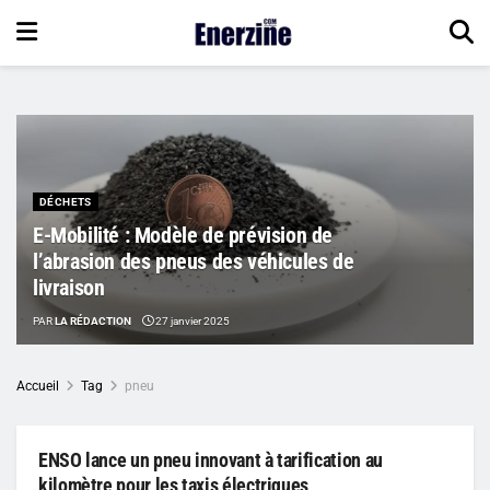
DÉCHETS
E-Mobilité : Modèle de prévision de
l’abrasion des pneus des véhicules de
livraison
PAR
LA RÉDACTION
27 janvier 2025
Accueil
Tag
pneu
ENSO lance un pneu innovant à tarification au
kilomètre pour les taxis électriques