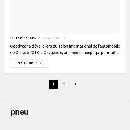
PAR
LA RÉDACTION
9 mars 2018
1
Goodyear a dévoilé lors du salon international de l'automobile
de Genève 2018, « Oxygene », un pneu concept qui pourrait...
DETAILS
EN SAVOIR PLUS
1
2
pneu