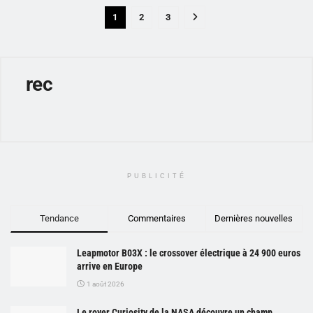
1
2
3
rec
PUBLICITÉ
Tendance
Commentaires
Dernières nouvelles
Leapmotor B03X : le crossover électrique à 24 900 euros
arrive en Europe
1 août 2026
Le rover Curiosity de la NASA découvre un champ