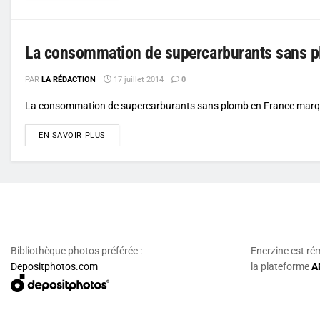
La consommation de supercarburants sans p
PAR
LA RÉDACTION
17 juillet 2014
0
La consommation de supercarburants sans plomb en France marque u
DETAILS
EN SAVOIR PLUS
Bibliothèque photos préférée :
Enerzine est ré
Depositphotos.com
la plateforme
A