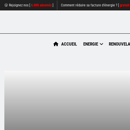
😮 Rejoignez nos [
6.000 abonnés
]
Comment réduire sa facture d'énergie ? [
gratuit
ACCUEIL
ENERGIE
RENOUVELA