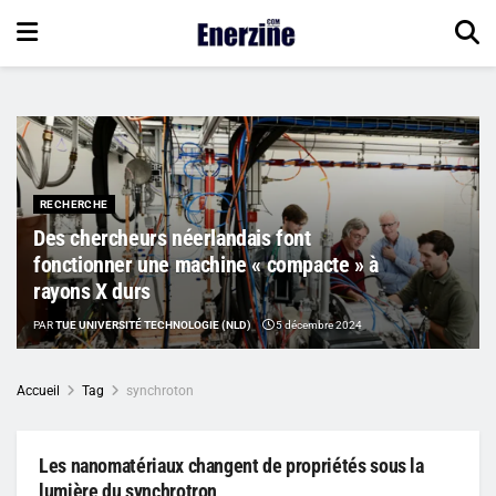
RECHERCHE
Des chercheurs néerlandais font
fonctionner une machine « compacte » à
rayons X durs
PAR
TUE UNIVERSITÉ TECHNOLOGIE (NLD)
5 décembre 2024
Accueil
Tag
synchroton
Les nanomatériaux changent de propriétés sous la
lumière du synchrotron