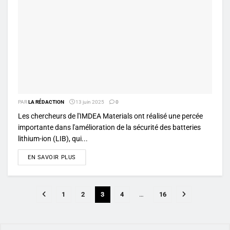
PAR
LA RÉDACTION
13 juin 2025
0
Les chercheurs de l'IMDEA Materials ont réalisé une percée
importante dans l'amélioration de la sécurité des batteries
lithium-ion (LIB), qui...
DETAILS
EN SAVOIR PLUS
1
2
3
4
…
16