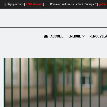
😮 Rejoignez nos [
6.000 abonnés
]
Comment réduire sa facture d'énergie ? [
gratuit
ACCUEIL
ENERGIE
RENOUVELA