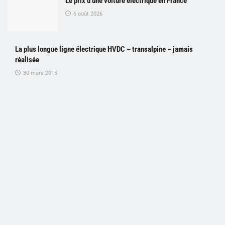
Le prix d’une voiture électrique en France
6 août 2026
La plus longue ligne électrique HVDC – transalpine – jamais
réalisée
30 mars 2015