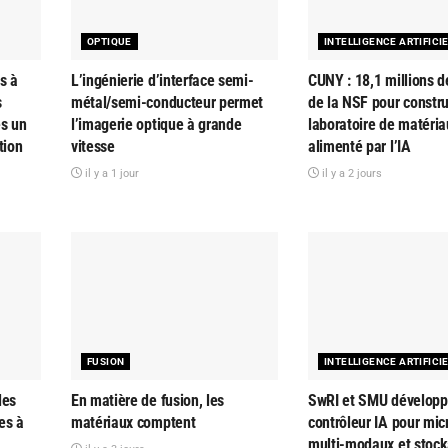
OPTIQUE
INTELLIGENCE ARTIFICI
s à
L’ingénierie d’interface semi-
CUNY : 18,1 millions d
s
métal/semi-conducteur permet
de la NSF pour constru
es un
l’imagerie optique à grande
laboratoire de matéria
tion
vitesse
alimenté par l’IA
il y a 1 jour
il y a 2 jours
FUSION
INTELLIGENCE ARTIFICI
des
En matière de fusion, les
SwRI et SMU développ
es à
matériaux comptent
contrôleur IA pour mi
multi-modaux et stoc