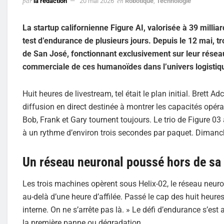
par
la rédaction
20 mai 2026
en
Robotique
,
Technologie
La startup californienne Figure AI, valorisée à 39 milli
test d’endurance de plusieurs jours. Depuis le 12 mai, tr
de San José, fonctionnant exclusivement sur leur résea
commerciale de ces humanoïdes dans l’univers logistiq
Huit heures de livestream, tel était le plan initial. Brett
diffusion en direct destinée à montrer les capacités opér
Bob, Frank et Gary tournent toujours. Le trio de Figure 03 a
à un rythme d’environ trois secondes par paquet. Dimanch
Un réseau neuronal poussé hors de sa
Les trois machines opèrent sous Helix-02, le réseau neuro
au-delà d’une heure d’affilée. Passé le cap des huit heures
interne. On ne s’arrête pas là. » Le défi d’endurance s’est
la première panne ou dégradation.