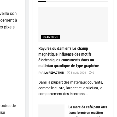
veille son
lacement à
es pixels
QUANTIQUE
Rayures ou damier ? Le champ
magnétique influence des motifs
o
électroniques concurrents dans un
matériau quantique de type graphène
PAR
LA RÉDACTION
8 août 2026
0
Dans la plupart des matériaux courants,
comme le cuivre, l'argent et le silicium, le
comportement des électrons...
noïdes de
Le marc de café peut être
isé
transformé en matière