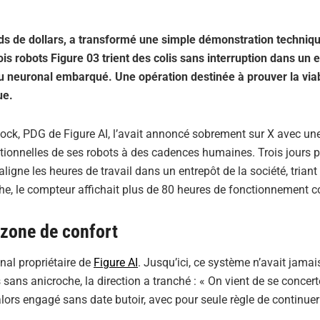
ards de dollars, a transformé une simple démonstration techniq
ois robots Figure 03 trient des colis sans interruption dans un 
u neuronal embarqué. Une opération destinée à prouver la viab
ue.
 Adcock, PDG de Figure AI, l’avait annoncé sobrement sur X avec un
ationnelles de ses robots à des cadences humaines. Trois jours p
ligne les heures de travail dans un entrepôt de la société, triant
e, le compteur affichait plus de 80 heures de fonctionnement c
 zone de confort
nal propriétaire de
Figure AI
. Jusqu’ici, ce système n’avait jamais
 sans anicroche, la direction a tranché : « On vient de se concert
 alors engagé sans date butoir, avec pour seule règle de continuer