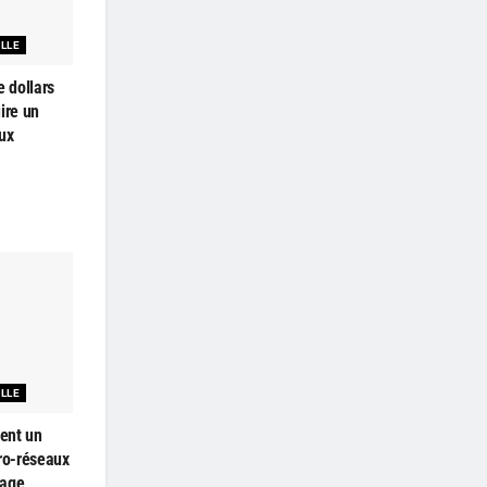
ELLE
e dollars
ire un
ux
ELLE
ent un
cro-réseaux
kage