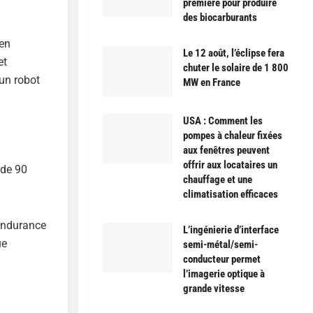
première pour produire
des biocarburants
 en
Le 12 août, l’éclipse fera
et
chuter le solaire de 1 800
 un robot
MW en France
USA : Comment les
pompes à chaleur fixées
aux fenêtres peuvent
offrir aux locataires un
 de 90
chauffage et une
climatisation efficaces
’endurance
L’ingénierie d’interface
ue
semi-métal/semi-
conducteur permet
l’imagerie optique à
grande vitesse