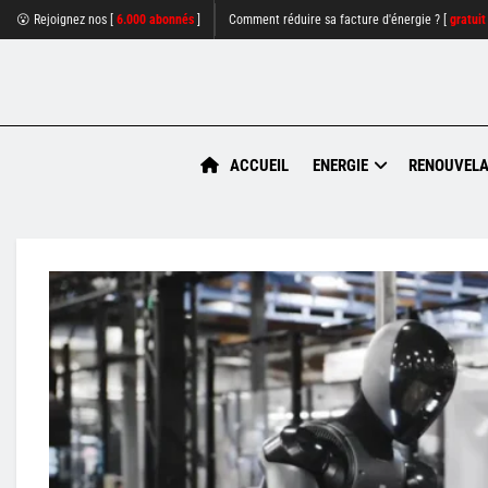
😮 Rejoignez nos [
6.000 abonnés
]
Comment réduire sa facture d'énergie ? [
gratuit
ACCUEIL
ENERGIE
RENOUVELA