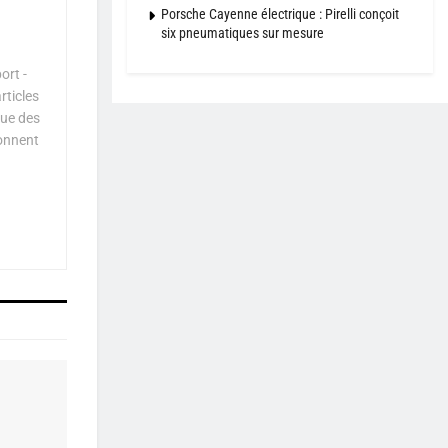
Porsche Cayenne électrique : Pirelli conçoit
six pneumatiques sur mesure
ort -
rticles
que des
çonnent