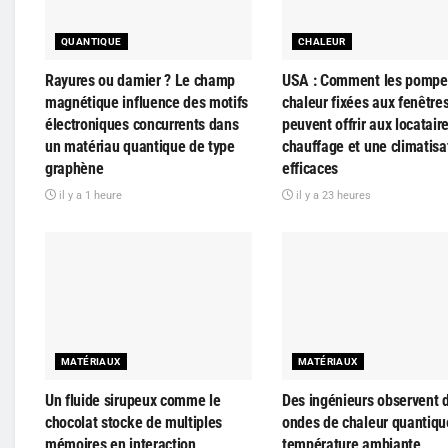
QUANTIQUE
CHALEUR
Rayures ou damier ? Le champ
USA : Comment les pompe
magnétique influence des motifs
chaleur fixées aux fenêtre
électroniques concurrents dans
peuvent offrir aux locatair
un matériau quantique de type
chauffage et une climatisa
graphène
efficaces
il y a 1 heure
il y a 23 heures
MATÉRIAUX
MATÉRIAUX
Un fluide sirupeux comme le
Des ingénieurs observent 
chocolat stocke de multiples
ondes de chaleur quantiqu
mémoires en interaction
température ambiante