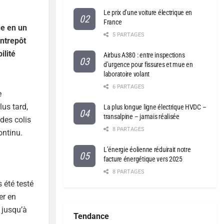
Le prix d’une voiture électrique en
France
ue en un
5 PARTAGES
entrepôt
ilité
Airbus A380 : entre inspections
d’urgence pour fissures et mue en
laboratoire volant
6 PARTAGES
e
lus tard,
La plus longue ligne électrique HVDC –
transalpine – jamais réalisée
 des colis
8 PARTAGES
ontinu.
L’énergie éolienne réduirait notre
facture énergétique vers 2025
8 PARTAGES
 été testé
er en
 jusqu’à
Tendance