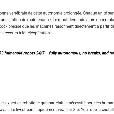
lonne vertébrale de cette autonomie prolongée. Chaque unité sur
 vers une station de maintenance. Le robot demande alors un remp
Adcock précise que les machines raisonnent directement à partir d
s recours à la téléopération.
03 humanoid robots 24/7 – fully autonomous, no breaks, and n
ter, expert en robotique qui martelait la nécessité pour les huma
vail. Le livestream, rapidement viral sur X et YouTube, a cristall