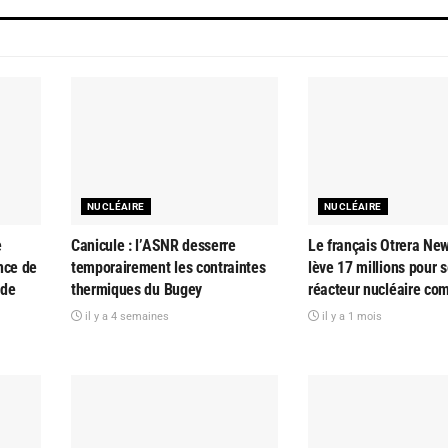
NUCLÉAIRE
NUCLÉAIRE
e
Canicule : l’ASNR desserre
Le français Otrera Ne
nce de
temporairement les contraintes
lève 17 millions pour 
 de
thermiques du Bugey
réacteur nucléaire co
il y a 4 semaines
il y a 1 mois