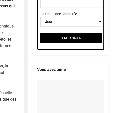
ssus qui
La fréquence souhaitée ?
echnique
eux
étoiles
 atomes
n, la
Vous avez aimé
jet
échelle
ysique des