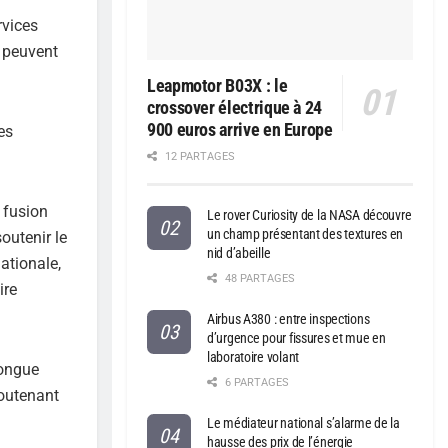
rvices
s peuvent
Leapmotor B03X : le
crossover électrique à 24
900 euros arrive en Europe
es
12 PARTAGES
 fusion
Le rover Curiosity de la NASA découvre
un champ présentant des textures en
soutenir le
nid d’abeille
ationale,
48 PARTAGES
ire
Airbus A380 : entre inspections
d’urgence pour fissures et mue en
laboratoire volant
longue
6 PARTAGES
soutenant
Le médiateur national s’alarme de la
hausse des prix de l’énergie