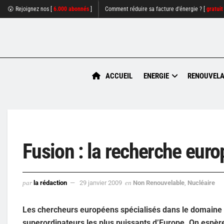
😮 Rejoignez nos [
6.000 abonnés
]
Comment réduire sa facture d'énergie ? [
gratuit
ACCUEIL
ENERGIE
RENOUVELA
Fusion : la recherche eur
par
la rédaction
29 janvier 2009
en
Non Renouvelable
,
Nucléaire
Les chercheurs européens spécialisés dans le domaine d
superordinateurs les plus puissants d’Europe. On espèr