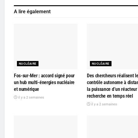
A lire également
NUCLÉAIRE
NUCLÉAIRE
Fos-sur-Mer : accord signé pour
Des chercheurs réalisent l
un hub multi-énergies nucléaire
contrôle autonome à dista
et numérique
la puissance d’un réacteur
recherche en temps réel
il y a 2 semaines
il y a 2 semaines