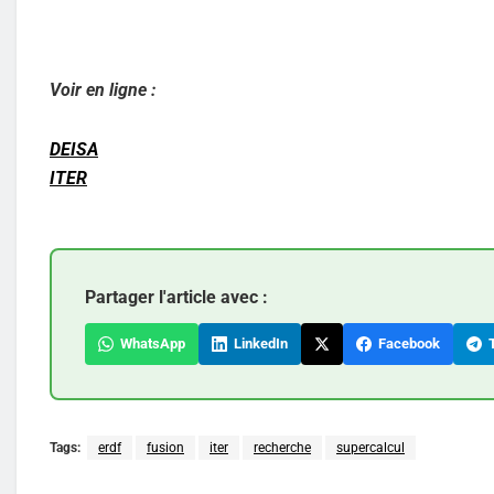
Voir en ligne :
DEISA
ITER
Partager l'article avec :
WhatsApp
LinkedIn
Facebook
T
Tags:
erdf
fusion
iter
recherche
supercalcul