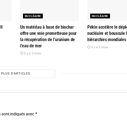
NUCLÉAIRE
NUCLÉAIRE
ll
Un matériau à base de biochar
Pékin accélère le dép
offre une voie prometteuse pour
nucléaire et bouscule 
la récupération de l’uranium de
hiérarchies mondiales
l’eau de mer
il y a 3 mois
il y a 3 mois
PLUS D'ARTICLES
*
 sont indiqués avec