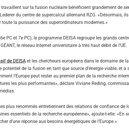
travaillent sur la fusion nucléaire bénéficient grandement de se
 Lederer du centre de supercalcul allemand RZG. «Désormais, il
r toute la puissance des superordinateurs modernes.»
6e PC et 7e PC), le programme DEISA regroupe les grands centr
GÉANT, le réseau Internet universitaire à très haut débit de l’UE.
ensif de DEISA
et les chercheurs européens dans le domaine de la
e potentiel de la fusion en tant que source d’énergie viable, et à 
mment l’Europe peut rester au premier plan de la recherche intern
ctures les plus performantes», déclare Viviane Reding, commissa
 médias.
les plus renommés entretiennent des relations de confiance de 
nes essentiels de la recherche européenne», ajoute-t-elle. «En 
ocher d’une réponse aux besoins énergétiques de l’Europe.»