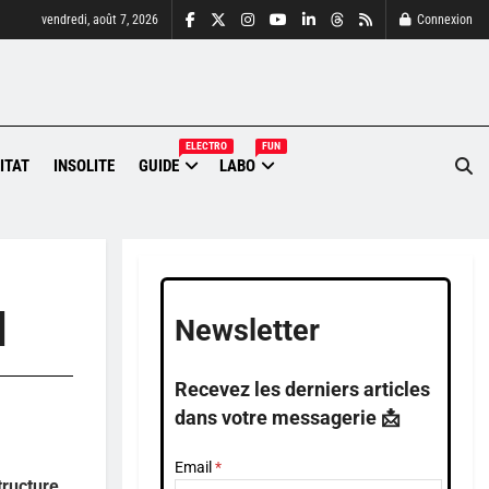
vendredi, août 7, 2026
Connexion
ELECTRO
FUN
ITAT
INSOLITE
GUIDE
LABO
l
Newsletter
Recevez les derniers articles
dans votre messagerie 📩
Email
tructure