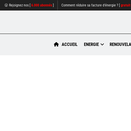
😮 Rejoignez nos [
6.000 abonnés
]
Comment réduire sa facture d'énergie ? [
gratuit
ACCUEIL
ENERGIE
RENOUVELA