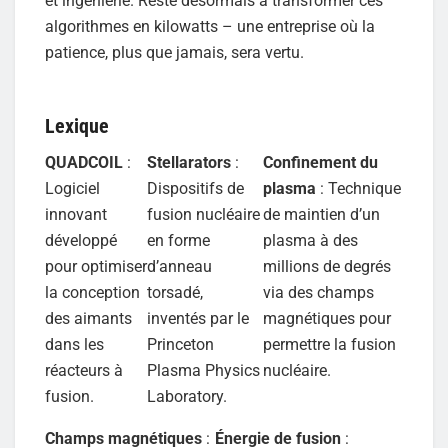
et ingénierie. Reste désormais à transformer ces
algorithmes en kilowatts – une entreprise où la
patience, plus que jamais, sera vertu.
Lexique
QUADCOIL
:
Stellarators
:
Confinement du
Logiciel
Dispositifs de
plasma
: Technique
innovant
fusion nucléaire
de maintien d’un
développé
en forme
plasma à des
pour optimiser
d’anneau
millions de degrés
la conception
torsadé,
via des champs
des aimants
inventés par le
magnétiques pour
dans les
Princeton
permettre la fusion
réacteurs à
Plasma Physics
nucléaire.
fusion.
Laboratory.
Champs magnétiques
:
Énergie de fusion
: