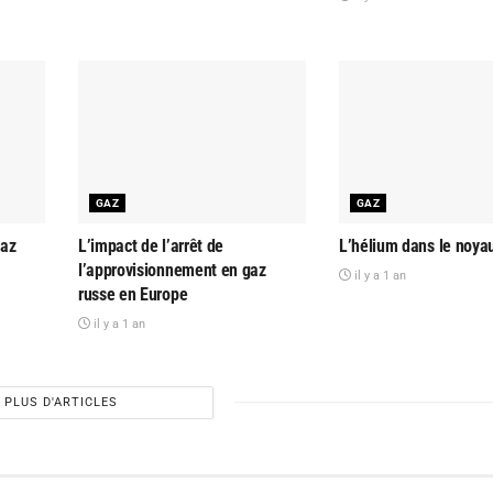
GAZ
GAZ
gaz
L’impact de l’arrêt de
L’hélium dans le noyau
l’approvisionnement en gaz
il y a 1 an
russe en Europe
il y a 1 an
PLUS D'ARTICLES