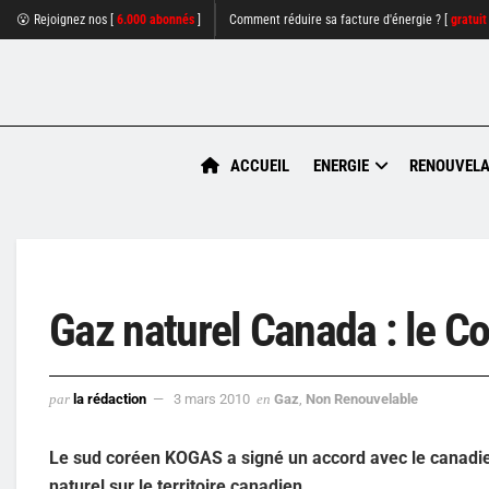
😮 Rejoignez nos [
6.000 abonnés
]
Comment réduire sa facture d'énergie ? [
gratuit
ACCUEIL
ENERGIE
RENOUVELA
Gaz naturel Canada : le C
par
la rédaction
3 mars 2010
en
Gaz
,
Non Renouvelable
Le sud coréen KOGAS a signé un accord avec le canadie
naturel sur le territoire canadien.