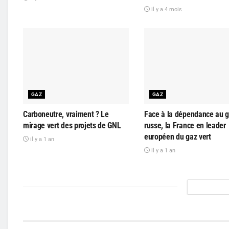
il y a 4 mois
GAZ
GAZ
Carboneutre, vraiment ? Le
Face à la dépendance au 
mirage vert des projets de GNL
russe, la France en leader
européen du gaz vert
il y a 1 an
il y a 1 an