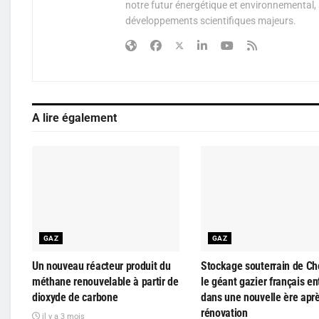
notre futur énergétique et environnemental, 
développements scientifiques majeurs.
A lire également
GAZ
GAZ
Un nouveau réacteur produit du
Stockage souterrain de Ch
méthane renouvelable à partir de
le géant gazier français en
dioxyde de carbone
dans une nouvelle ère apr
rénovation
il y a 3 mois