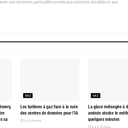
avec une attention particulière portée aux solutions durables et aux
GAZ
GAZ
émery,
Les turbines à gaz face à la ruée
La glace mélangée à d
tre
des centres de données pour l’IA
aminés stocke le mét
ès sa
quelques minutes
il y a 4 mois
il y a 10 mois