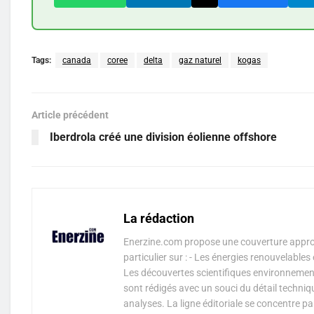
Tags:
canada
coree
delta
gaz naturel
kogas
Article précédent
Iberdrola créé une division éolienne offshore
La rédaction
Enerzine.com propose une couverture approf
particulier sur : - Les énergies renouvelable
Les découvertes scientifiques environnementa
sont rédigés avec un souci du détail techniq
analyses. La ligne éditoriale se concentre p