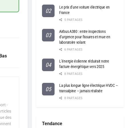
Le prix d’une voiture électrique en
France
5 PARTAGES
Airbus A380 : entre inspections
d’urgence pour fissures et mue en
laboratoire volant
6 PARTAGES
-Bas
L’énergie éolienne réduirait notre
facture énergétique vers 2025
8 PARTAGES
La plus longue ligne électrique HVDC –
transalpine – jamais réalisée
8 PARTAGES
ort -
rticles
que des
Tendance
çonnent