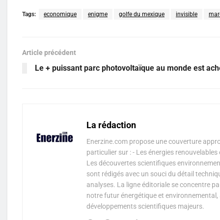
Tags:
economique
enigme
golfe du mexique
invisible
mar
Article précédent
Le + puissant parc photovoltaïque au monde est ac
La rédaction
Enerzine.com propose une couverture approf
particulier sur : - Les énergies renouvelable
Les découvertes scientifiques environnementa
sont rédigés avec un souci du détail techniq
analyses. La ligne éditoriale se concentre p
notre futur énergétique et environnemental, 
développements scientifiques majeurs.