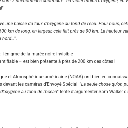
 sont 2 phénomènes anormaux : en violet moins d’oxygène, en v
ué
".
rvé une baisse du taux d’oxygène au fond de l’eau. Pour nous, cel
0 km de long, en largeur, cela fait près de 90 km. La hauteur vari
au nord…
".
ntifiable – est bien présente à près de 200 km des côtes !
eanique et Atmosphérique américaine (NOAA) ont bien eu connaiss
ns devant les caméras d’Envoyé Spécial. "
La seule chose qu’on p
d’oxygène au fond de l’océan
" tente d’argumenter Sam Walker 