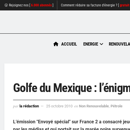
😮 Rejoignez nos [
6.000 abonnés
]
Comment réduire sa facture d'énergie ? [
gratuit
ACCUEIL
ENERGIE
RENOUVELA
Golfe du Mexique : l’énigm
par
la rédaction
25 octobre 2010
en
Non Renouvelable
,
Pétrole
L’émission "Envoyé spécial" sur France 2 a consacré jeud
par les médias et qui portait sur la marée noire survenu