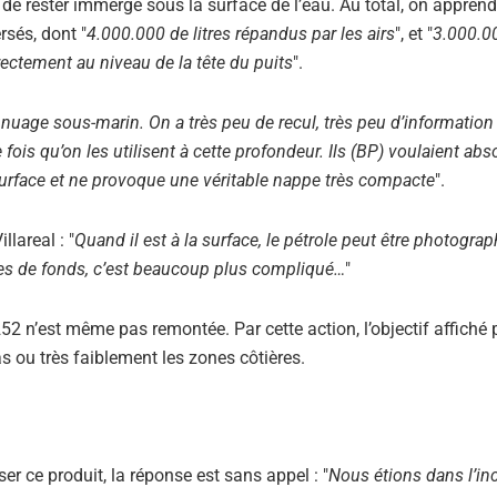
e de rester immergé sous la surface de l’eau. Au total, on appren
rsés, dont "
4.000.000 de litres répandus par les airs
", et "
3.000.0
irectement au niveau de la tête du puits
".
e nuage sous-marin. On a très peu de recul, très peu d’information
 fois qu’on les utilisent à cette profondeur. Ils (BP) voulaient ab
 surface et ne provoque une véritable nappe très compacte
".
lareal : "
Quand il est à la surface, le pétrole peut être photogra
es de fonds, c’est beaucoup plus compliqué…
"
2 n’est même pas remontée. Par cette action, l’objectif affiché 
pas ou très faiblement les zones côtières.
r ce produit, la réponse est sans appel : "
Nous étions dans l’in