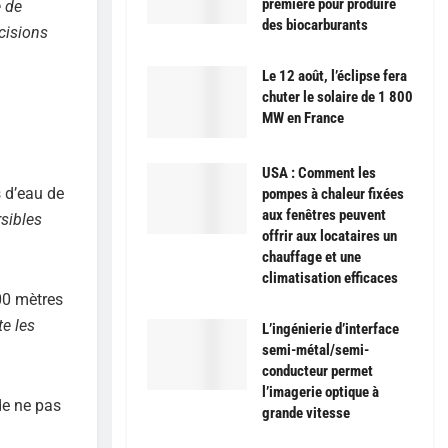
première pour produire
 de
des biocarburants
cisions
Le 12 août, l’éclipse fera
chuter le solaire de 1 800
MW en France
USA : Comment les
s d’eau de
pompes à chaleur fixées
aux fenêtres peuvent
rsibles
offrir aux locataires un
chauffage et une
climatisation efficaces
500 mètres
e les
L’ingénierie d’interface
semi-métal/semi-
conducteur permet
l’imagerie optique à
 de ne pas
grande vitesse