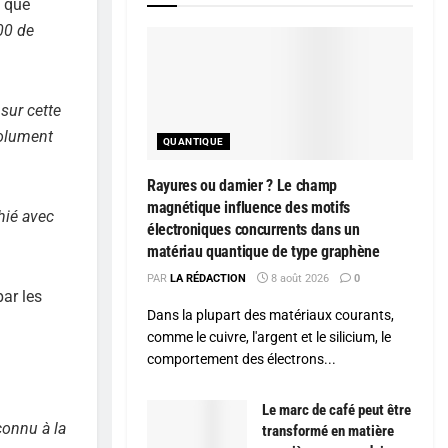
d que
00 de
 sur cette
solument
QUANTIQUE
Rayures ou damier ? Le champ
magnétique influence des motifs
phié avec
électroniques concurrents dans un
matériau quantique de type graphène
PAR
LA RÉDACTION
8 août 2026
0
par les
Dans la plupart des matériaux courants,
comme le cuivre, l'argent et le silicium, le
comportement des électrons...
Le marc de café peut être
connu à la
transformé en matière