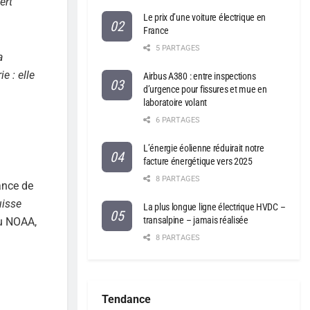
ert
Le prix d’une voiture électrique en
France
5 PARTAGES
a
e : elle
Airbus A380 : entre inspections
d’urgence pour fissures et mue en
laboratoire volant
6 PARTAGES
L’énergie éolienne réduirait notre
facture énergétique vers 2025
8 PARTAGES
ance de
uisse
La plus longue ligne électrique HVDC –
transalpine – jamais réalisée
du NOAA,
8 PARTAGES
Tendance