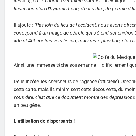
dessus), où "
2 courbes semblent s’affoler
". Il explique : "
Ce
beaucoup plus d’hydrocarbone, c’est à dire, du pétrole dil
Il ajoute : "
Pas loin du lieu de l’accident, nous avons obse
correspond à un nuage de pétrole qui s’étend sur environ 30
atteint 400 mètres vers le sud, mais reste plus fine, plus 
Ainsi, une immense tâche sous-marine – difficilement qua
De leur côté, les chercheurs de l’agence (officielle) Oc
cette carte, mais ils minimisent cette découverte, du moi
vous dire, c’est que ce document montre des dépressions 
un peu gêné.
L’utilisation de dispersants !