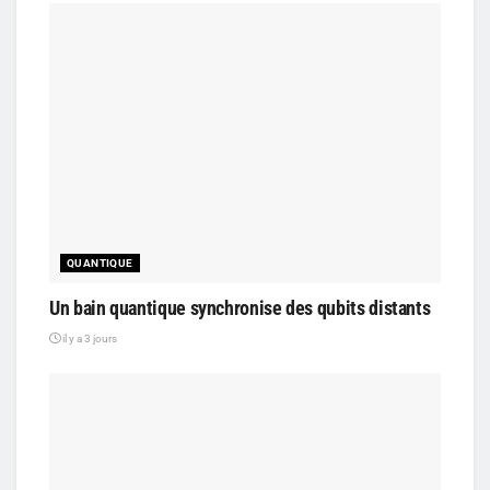
QUANTIQUE
Un bain quantique synchronise des qubits distants
il y a 3 jours