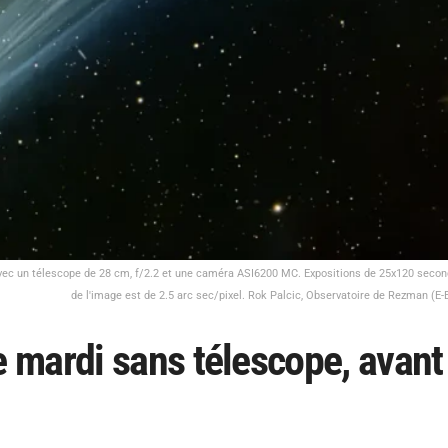
c un télescope de 28 cm, f/2.2 et une caméra ASI6200 MC. Expositions de 25x120 second
de l'image est de 2.5 arc sec/pixel. Rok Palcic, Observatoire de Rezman (E
 mardi sans télescope, avant