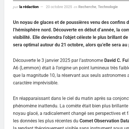
par
la rédaction
20 octobre 2025
en
Recherche
,
Technologie
Un noyau de glaces et de poussières venu des confins du 
l’hémisphère nord. Découverte en début d’année, la 
visibilité. Elle deviendra l’objet céleste le plus brilla
sera optimal autour du 21 octobre, alors qu’elle sera au 
Découverte le 3 janvier 2025 par l’astronome
David C. Fu
l
A6 (Lemmon) était à l’origine un point lumineux très faible
que la magnitude 10, la réservant aux seuls astronomes a
caractère imprévisible.
En réapparaissant dans le ciel du matin après sa conjoncti
phénomène inattendu. La comète était bien plus brillante 
noyau glacé, a radicalement changé ses perspectives et fa
les données les plus récentes du
Comet Observation Dat
la rendant théoriquement visible sans instrument sous un c