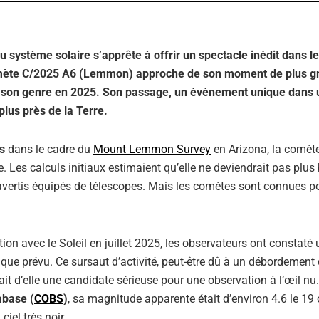
système solaire s’apprête à offrir un spectacle inédit dans le
comète C/2025 A6 (Lemmon) approche de son moment de plus g
nt de son genre en 2025. Son passage, un événement unique dans 
plus près de la Terre.
s
dans le cadre du
Mount Lemmon Survey
en Arizona, la comèt
. Les calculs initiaux estimaient qu’elle ne deviendrait pas plus 
vertis équipés de télescopes. Mais les comètes sont connues po
on avec le Soleil en juillet 2025, les observateurs ont constaté 
que prévu. Ce sursaut d’activité, peut-être dû à un débordement
it d’elle une candidate sérieuse pour une observation à l’œil nu
abase (
COBS
)
, sa magnitude apparente était d’environ 4.6 le 19 
iel très noir .