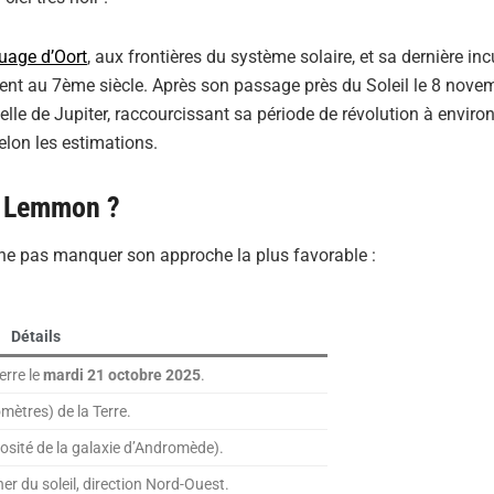
uage d’Oort
, aux frontières du système solaire, et sa dernière in
nt au 7ème siècle. Après son passage près du Soleil le 8 nove
nelle de Jupiter, raccourcissant sa période de révolution à enviro
selon les estimations.
e Lemmon ?
 ne pas manquer son approche la plus favorable :
Détails
rre le
mardi 21 octobre 2025
.
omètres) de la Terre.
inosité de la galaxie d’Andromède).
er du soleil, direction Nord-Ouest.