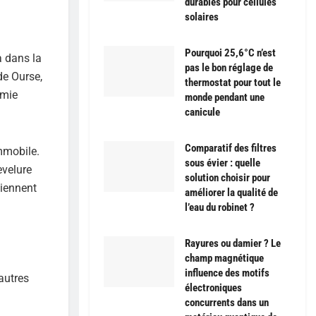
durables pour cellules
solaires
Pourquoi 25,6°C n’est
a dans la
pas le bon réglage de
de Ourse,
thermostat pour tout le
omie
monde pendant une
canicule
Comparatif des filtres
immobile.
sous évier : quelle
evelure
solution choisir pour
viennent
améliorer la qualité de
l’eau du robinet ?
Rayures ou damier ? Le
champ magnétique
influence des motifs
autres
électroniques
concurrents dans un