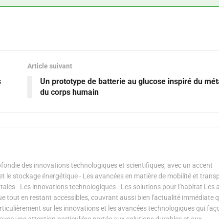
Article suivant
s
Un prototype de batterie au glucose inspiré du mé
du corps humain
ondie des innovations technologiques et scientifiques, avec un accent
s et le stockage énergétique - Les avancées en matière de mobilité et transp
les - Les innovations technologiques - Les solutions pour l'habitat Les a
ue tout en restant accessibles, couvrant aussi bien l'actualité immédiate 
articulièrement sur les innovations et les avancées technologiques qui fa
avec une attention particulière portée aux solutions durables et aux