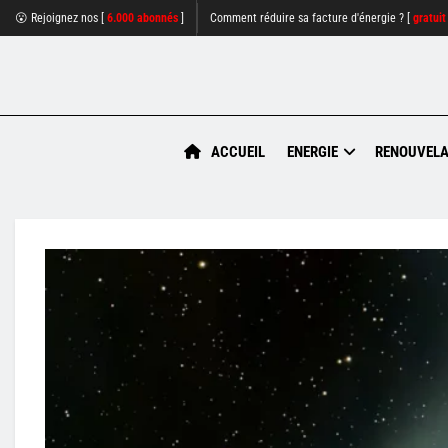
😮 Rejoignez nos [
6.000 abonnés
]
Comment réduire sa facture d'énergie ? [
gratuit
ACCUEIL
ENERGIE
RENOUVELA