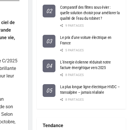
Comparatif des filtres sous évier :
quelle solution choisir pour améliorer la
qualité de l’eau du robinet ?
 ciel de
9 PARTAGES
rande
une vie,
Le prix d’une voiture électrique en
France
5 PARTAGES
e C/2025
L’énergie éolienne réduirait notre
facture énergétique vers 2025
brillante
ur leur
8 PARTAGES
La plus longue ligne électrique HVDC –
transalpine – jamais réalisée
un
8 PARTAGES
 de son
. Selon
octobre,
Tendance