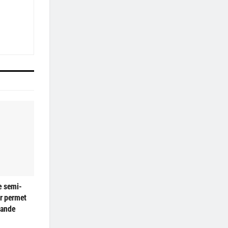
e semi-
r permet
rande