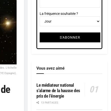
La fréquence souhaitée ?
Vous avez aimé
es. L'échelle
-EYE Espagne).
Le médiateur national
 de
s’alarme de la hausse des
prix de l’énergie
13 PARTAGES