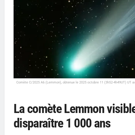
Comète C/2025 A6 (Lemmon), obtenue le 2025 octobre 11 (3h52-4h49UT) UT ave
La comète Lemmon visible
disparaître 1 000 ans