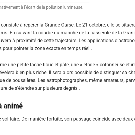
rativement à l’écart de la pollution lumineuse.
consiste à repérer la Grande Ourse. Le 21 octobre, elle se situer
rcturus. En suivant la courbe du manche de la casserole de la Gran
ouvera à proximité de cette trajectoire. Les applications d’astron
 pour pointer la zone exacte en temps réel .
me une petite tache floue et pâle, une « étoile » cotonneuse et 
évélera bien plus riche. Il sera alors possible de distinguer sa ch
 queue de poussières. Les astrophotographes, même amateurs, par
ure de s’étendre sur plusieurs degrés .
à animé
 solitaire. De manière fortuite, son passage coïncide avec deux 