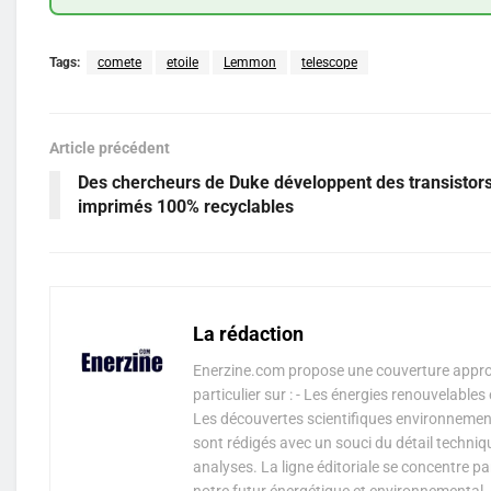
Tags:
comete
etoile
Lemmon
telescope
Article précédent
Des chercheurs de Duke développent des transistor
imprimés 100% recyclables
La rédaction
Enerzine.com propose une couverture approf
particulier sur : - Les énergies renouvelable
Les découvertes scientifiques environnementa
sont rédigés avec un souci du détail techniq
analyses. La ligne éditoriale se concentre p
notre futur énergétique et environnemental, 