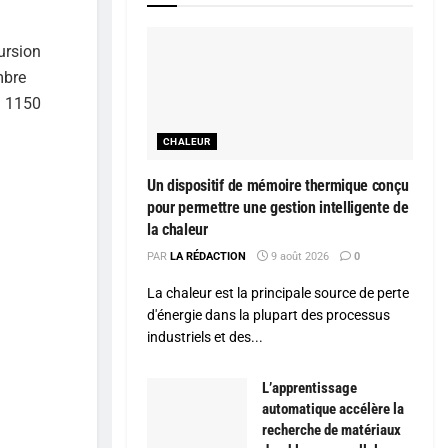
cursion
mbre
n 1150
CHALEUR
Un dispositif de mémoire thermique conçu
pour permettre une gestion intelligente de
la chaleur
PAR
LA RÉDACTION
9 août 2026
0
La chaleur est la principale source de perte
d'énergie dans la plupart des processus
industriels et des...
L’apprentissage
automatique accélère la
recherche de matériaux