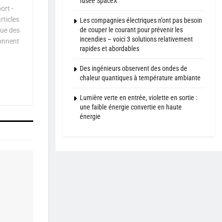
fusée SpaceX
ort -
rticles
Les compagnies électriques n’ont pas besoin
de couper le courant pour prévenir les
que des
incendies – voici 3 solutions relativement
çonnent
rapides et abordables
Des ingénieurs observent des ondes de
chaleur quantiques à température ambiante
Lumière verte en entrée, violette en sortie :
une faible énergie convertie en haute
énergie