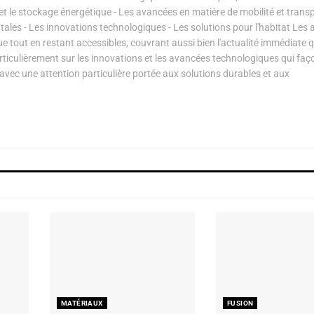
s et le stockage énergétique - Les avancées en matière de mobilité et transp
les - Les innovations technologiques - Les solutions pour l'habitat Les a
ue tout en restant accessibles, couvrant aussi bien l'actualité immédiate 
articulièrement sur les innovations et les avancées technologiques qui fa
avec une attention particulière portée aux solutions durables et aux
MATÉRIAUX
FUSION