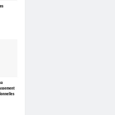
les
ma
passement
ionnelles