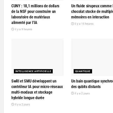
CUNY : 18,1 millions de dollars
Un fluide sirupeux comme 
de la NSF pour construire un
chocolat stocke de multipl
laboratoire de matériaux
mémoires en interaction
alimenté par l’IA
il y a 15 heures
il y a 9 heures
INTELLIGENCE ARTIFICIELLE
QUANTIQUE
SwRI et SMU développent un
Un bain quantique synchro
contrôleur IA pour micro-réseaux
des qubits distants
multi-modaux et stockage
il y a 2 jours
hybride longue durée
il y a 2 jours