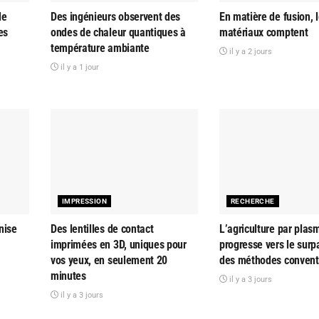
le
Des ingénieurs observent des
En matière de fusion, 
es
ondes de chaleur quantiques à
matériaux comptent
température ambiante
il y a 2 jours
il y a 1 jour
IMPRESSION
RECHERCHE
nise
Des lentilles de contact
L’agriculture par plas
imprimées en 3D, uniques pour
progresse vers le sur
vos yeux, en seulement 20
des méthodes convent
minutes
il y a 3 jours
il y a 3 jours