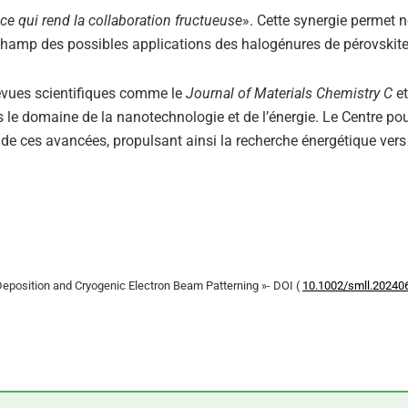
e qui rend la collaboration fructueuse
». Cette synergie permet 
 champ des possibles applications des halogénures de pérovskite
revues scientifiques comme le
Journal of Materials Chemistry C
e
ns le domaine de la nanotechnologie et de l’énergie. Le Centre po
 de ces avancées, propulsant ainsi la recherche énergétique vers
r Deposition and Cryogenic Electron Beam Patterning »- DOI (
10.1002/smll.20240