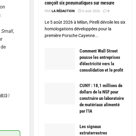
conçoit six pneumatiques sur mesure
non
PAR
LA RÉDACTION
6 août 2026
0
.
Le 5 août 2026 à Milan, Pirelli dévoile les six
homologations développées pour la
t
Small
,
première Porsche Cayenne...
ur
 de
Comment Wall Street
pousse les entreprises
d’électricité vers la
consolidation et le profit
CUNY : 18,1 millions de
dollars de la NSF pour
6815
)
construire un laboratoire
de matériaux alimenté
par l’IA
Les signaux
extraterrestres