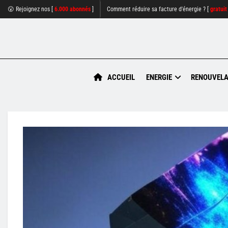
😮 Rejoignez nos [
6.000 abonnés
]
Comment réduire sa facture d'énergie ? [
gratuit
ACCUEIL
ENERGIE
RENOUVELA