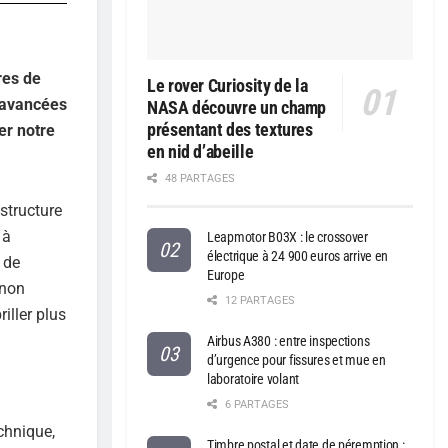
res de
Le rover Curiosity de la
 avancées
NASA découvre un champ
présentant des textures
er notre
en nid d’abeille
48 PARTAGES
structure
 à
Leapmotor B03X : le crossover
électrique à 24 900 euros arrive en
 de
Europe
 non
12 PARTAGES
iller plus
Airbus A380 : entre inspections
d’urgence pour fissures et mue en
laboratoire volant
6 PARTAGES
echnique,
Timbre postal et date de péremption :