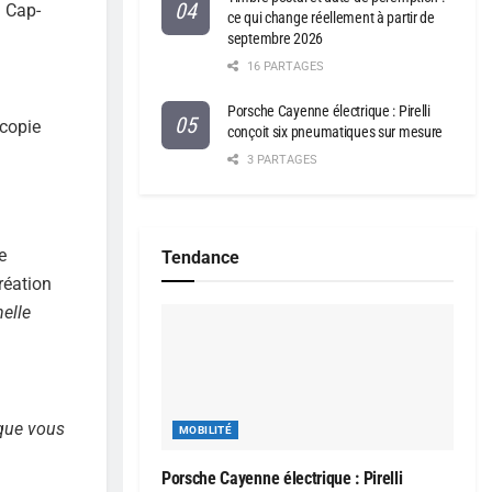
u Cap-
ce qui change réellement à partir de
septembre 2026
16 PARTAGES
Porsche Cayenne électrique : Pirelli
scopie
conçoit six pneumatiques sur mesure
3 PARTAGES
e
Tendance
réation
helle
que vous
MOBILITÉ
Porsche Cayenne électrique : Pirelli