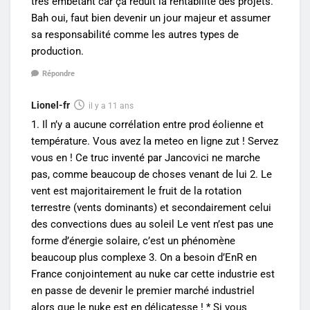
très embétant car ça réduit la rentabilité des projets.
Bah oui, faut bien devenir un jour majeur et assumer
sa responsabilité comme les autres types de
production.
Répondre
Lionel-fr
il y a 11 ans
1. Il n’y a aucune corrélation entre prod éolienne et
température. Vous avez la meteo en ligne zut ! Servez
vous en ! Ce truc inventé par Jancovici ne marche
pas, comme beaucoup de choses venant de lui 2. Le
vent est majoritairement le fruit de la rotation
terrestre (vents dominants) et secondairement celui
des convections dues au soleil Le vent n’est pas une
forme d’énergie solaire, c’est un phénomène
beaucoup plus complexe 3. On a besoin d’EnR en
France conjointement au nuke car cette industrie est
en passe de devenir le premier marché industriel
alors que le nuke est en délicatesse ! * Si vous