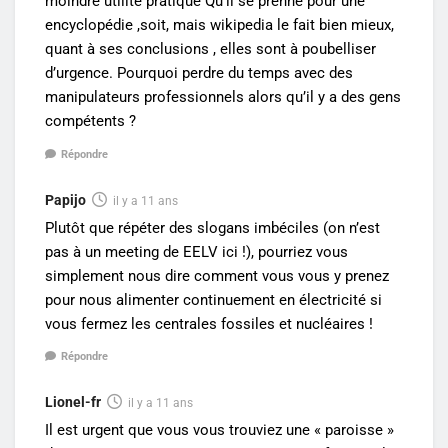
moindre utilité pratique Qu’il se prenne pour une
encyclopédie ,soit, mais wikipedia le fait bien mieux,
quant à ses conclusions , elles sont à poubelliser
d’urgence. Pourquoi perdre du temps avec des
manipulateurs professionnels alors qu’il y a des gens
compétents ?
Répondre
Papijo
il y a 11 ans
Plutôt que répéter des slogans imbéciles (on n’est
pas à un meeting de EELV ici !), pourriez vous
simplement nous dire comment vous vous y prenez
pour nous alimenter continuement en électricité si
vous fermez les centrales fossiles et nucléaires !
Répondre
Lionel-fr
il y a 11 ans
Il est urgent que vous vous trouviez une « paroisse »