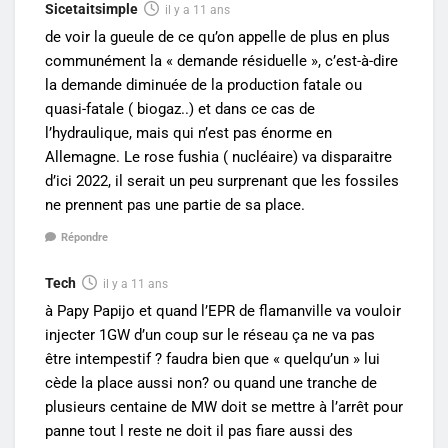
Sicetaitsimple
il y a 11 ans
de voir la gueule de ce qu’on appelle de plus en plus
communément la « demande résiduelle », c’est-à-dire
la demande diminuée de la production fatale ou
quasi-fatale ( biogaz..) et dans ce cas de
l’hydraulique, mais qui n’est pas énorme en
Allemagne. Le rose fushia ( nucléaire) va disparaitre
d’ici 2022, il serait un peu surprenant que les fossiles
ne prennent pas une partie de sa place.
Répondre
Tech
il y a 11 ans
à Papy Papijo et quand l’EPR de flamanville va vouloir
injecter 1GW d’un coup sur le réseau ça ne va pas
être intempestif ? faudra bien que « quelqu’un » lui
cède la place aussi non? ou quand une tranche de
plusieurs centaine de MW doit se mettre à l’arrêt pour
panne tout l reste ne doit il pas fiare aussi des