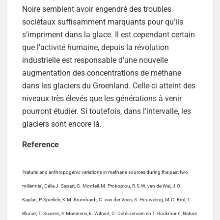
Noire semblent avoir engendré des troubles
sociétaux suffisamment marquants pour qu’ils
s’impriment dans la glace. Il est cependant certain
que l’activité humaine, depuis la révolution
industrielle est responsable d’une nouvelle
augmentation des concentrations de méthane
dans les glaciers du Groenland. Celle-ci atteint des
niveaux très élevés que les générations à venir
pourront étudier. Si toutefois, dans l’intervalle, les
glaciers sont encore là.
Reference
‘Natural and anthropogenic variations in methane sources during the past two
millennia’, Célia J. Sapart, G. Monteil, M. Prokopiou, R.S.W. van de Wal, J.O.
Kaplan, P. Sperlich, K.M. Krumhardt, C. van der Veen, S. Houweling, M.C. Krol, T.
Blunier, T. Sowers, P. Martinerie, E. Witrant, D. Dahl-Jensen en T. Röckmann, Nature