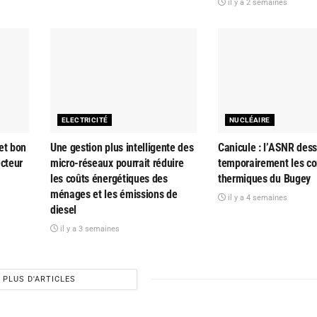
il y a 2 semaines
ELECTRICITÉ
NUCLÉAIRE
et bon
Une gestion plus intelligente des
Canicule : l’ASNR dess
ecteur
micro-réseaux pourrait réduire
temporairement les co
les coûts énergétiques des
thermiques du Bugey
ménages et les émissions de
il y a 4 semaines
diesel
il y a 3 semaines
PLUS D'ARTICLES