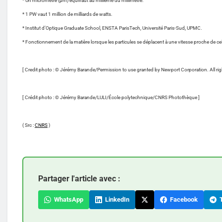
* Un micromètre (µm) équivaut au millième du millimètre.
* 1 PW vaut 1 million de milliards de watts.
* Institut d’Optique Graduate School, ENSTA ParisTech, Université Paris-Sud, UPMC.
* Fonctionnement de la matière lorsque les particules se déplacent à une vitesse proche de cell
[ Credit photo : © Jérémy Barande/Permission to use granted by Newport Corporation. All rig
[ Crédit photo : © Jérémy Barande/LULI/École polytechnique/CNRS Photothèque ]
( Src :
CNRS
)
Partager l'article avec :
WhatsApp
LinkedIn
Facebook
T