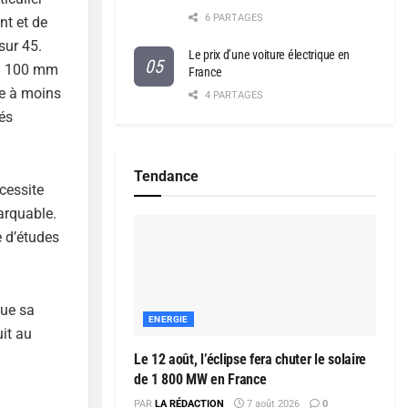
6 PARTAGES
nt et de
sur 45.
Le prix d’une voiture électrique en
on 100 mm
France
ne à moins
4 PARTAGES
és
Tendance
cessite
arquable.
e d’études
que sa
ENERGIE
it au
Le 12 août, l’éclipse fera chuter le solaire
de 1 800 MW en France
PAR
LA RÉDACTION
7 août 2026
0