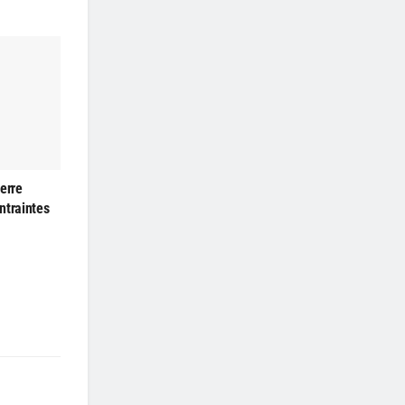
erre
ntraintes