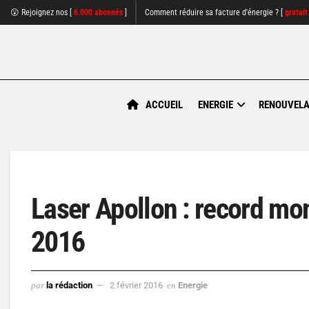
😮 Rejoignez nos [
6.000 abonnés
]
Comment réduire sa facture d'énergie ? [
gratuit
ACCUEIL
ENERGIE
RENOUVELA
Laser Apollon : record mo
2016
par
la rédaction
2 février 2016
en
Energie