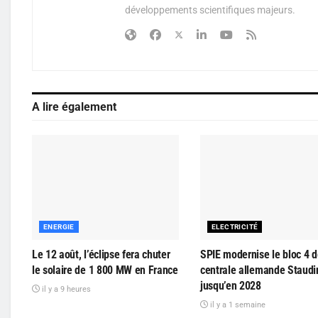
développements scientifiques majeurs.
A lire également
ENERGIE
ELECTRICITÉ
Le 12 août, l’éclipse fera chuter
SPIE modernise le bloc 4 d
le solaire de 1 800 MW en France
centrale allemande Staudi
jusqu’en 2028
il y a 9 heures
il y a 1 semaine