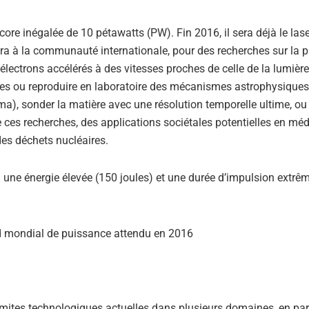
ore inégalée de 10 pétawatts (PW). Fin 2016, il sera déjà le lase
ira à la communauté internationale, pour des recherches sur la 
électrons accélérés à des vitesses proches de celle de la lumière
mes ou reproduire en laboratoire des mécanismes astrophysiques
), sonder la matière avec une résolution temporelle ultime, ou
de ces recherches, des applications sociétales potentielles en mé
des déchets nucléaires.
 une énergie élevée (150 joules) et une durée d’impulsion extr
 limites technologiques actuelles dans plusieurs domaines, en part