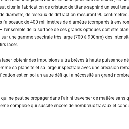
ut citer la fabrication de cristaux de titane-saphir d’un seul tena
de diamètre, de réseaux de diffraction mesurant 90 centimètres 
es faisceaux de 400 millimètres de diamètre (comparés à envir
– l’ensemble de la surface de ces grands optiques doit être pla
nt sur une gamme spectrale très large (700 à 900nm) des intensit
irs laser.
 laser, obtenir des impulsions ultra brèves à haute puissance né
comme sa planéité et sa largeur spectrale avec une précision rem
ification est en soi un autre défi qui a nécessité un grand nombr
qui ne peut se propager dans l’air ni traverser de matière sans 
oblème complexe qui suscite encore de nombreux travaux et condu