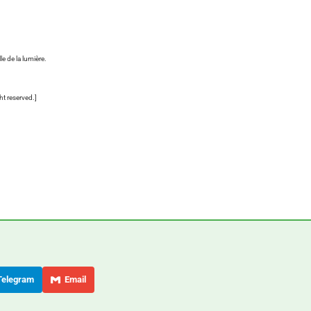
e de la lumière.
ht reserved.]
elegram
Email