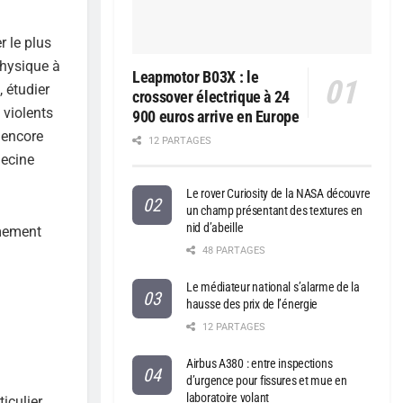
r le plus
physique à
Leapmotor B03X : le
, étudier
crossover électrique à 24
 violents
900 euros arrive en Europe
 encore
12 PARTAGES
decine
Le rover Curiosity de la NASA découvre
un champ présentant des textures en
nid d’abeille
êmement
48 PARTAGES
Le médiateur national s’alarme de la
hausse des prix de l’énergie
12 PARTAGES
Airbus A380 : entre inspections
d’urgence pour fissures et mue en
laboratoire volant
iculier