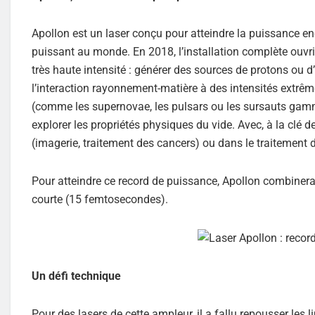
Apollon est un laser conçu pour atteindre la puissance enc
puissant au monde. En 2018, l’installation complète ouvr
très haute intensité : générer des sources de protons ou d’
l’interaction rayonnement-matière à des intensités extrê
(comme les supernovae, les pulsars ou les sursauts gamma
explorer les propriétés physiques du vide. Avec, à la clé 
(imagerie, traitement des cancers) ou dans le traitement 
Pour atteindre ce record de puissance, Apollon combinera
courte (15 femtosecondes).
Un défi technique
Pour des lasers de cette ampleur, il a fallu repousser les