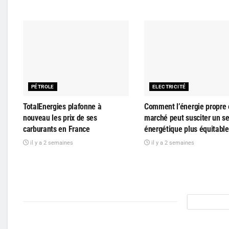
PÉTROLE
ELECTRICITÉ
TotalEnergies plafonne à
Comment l’énergie propre 
nouveau les prix de ses
marché peut susciter un s
carburants en France
énergétique plus équitable
il y a 2 semaines
il y a 2 semaines