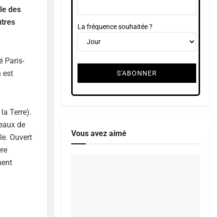
le des
utres
La fréquence souhaitée ?
é Paris-
 est
la Terre).
ceaux de
Vous avez aimé
le. Ouvert
ère
ment