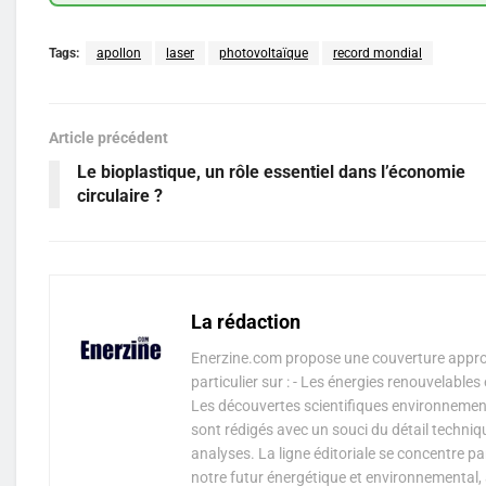
Tags:
apollon
laser
photovoltaïque
record mondial
Article précédent
Le bioplastique, un rôle essentiel dans l’économie
circulaire ?
La rédaction
Enerzine.com propose une couverture approf
particulier sur : - Les énergies renouvelable
Les découvertes scientifiques environnementa
sont rédigés avec un souci du détail techniq
analyses. La ligne éditoriale se concentre p
notre futur énergétique et environnemental, 