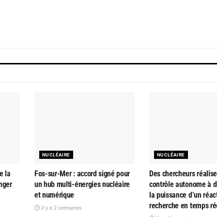
NUCLÉAIRE
NUCLÉAIRE
e la
Fos-sur-Mer : accord signé pour
Des chercheurs réalise
nger
un hub multi-énergies nucléaire
contrôle autonome à d
et numérique
la puissance d’un réac
recherche en temps ré
il y a 2 semaines