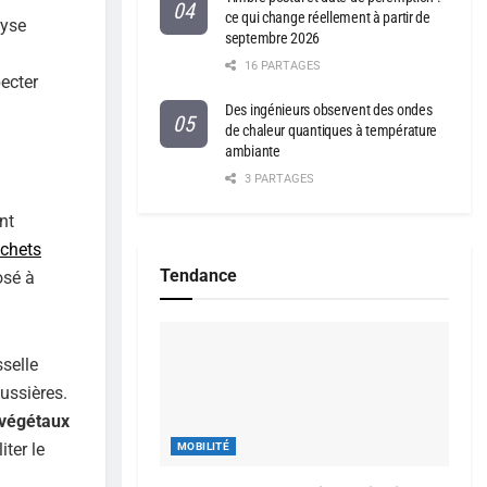
ce qui change réellement à partir de
lyse
septembre 2026
16 PARTAGES
pecter
Des ingénieurs observent des ondes
de chaleur quantiques à température
ambiante
3 PARTAGES
nt
chets
Tendance
osé à
sselle
oussières.
 végétaux
iter le
MOBILITÉ