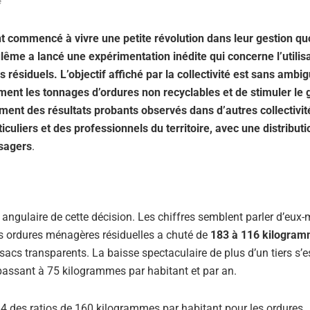
e
commencé à vivre une petite révolution dans leur gestion qu
me a lancé une expérimentation inédite qui concerne l’utilis
ésiduels. L’objectif affiché par la collectivité est sans ambigu
uement les tonnages d’ordures non recyclables et de stimuler le 
tement des résultats probants observés dans d’autres collectivit
culiers et des professionnels du territoire, avec une distributi
usagers
.
 angulaire de cette décision. Les chiffres semblent parler d’eux
es ordures ménagères résiduelles a chuté de
183 à 116 kilogram
sacs transparents. La baisse spectaculaire de plus d’un tiers s’e
passant à 75 kilogrammes par habitant et par an.
4 des ratios de 160 kilogrammes par habitant pour les ordures