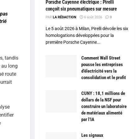
Porsche Cayenne électrique : Pirelli
conçoit six pneumatiques sur mesure
 pas
PAR
LA RÉDACTION
6 août 2026
0
trié
Le 5 août 2026 à Milan, Pirelli dévoile les six
homologations développées pour la
première Porsche Cayenne...
s, tandis
Comment Wall Street
pousse les entreprises
t au long
d’électricité vers la
ué route
consolidation et le profit
urrait
CUNY : 18,1 millions de
dollars de la NSF pour
construire un laboratoire
alyse
de matériaux alimenté
ntifier
par l’IA
e
Les signaux