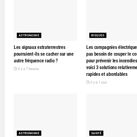
ASTRONOMIE
RISQUES
Les signaux extraterrestres
Les compagnies électrique
pourraient-ils se cacher sur une
pas besoin de couper le co
autre fréquence radio ?
pour prévenir les incendie
voici 3 solutions relativem
il y a 7 heures
rapides et abordables
il y a 1 jour
ASTRONOMIE
SANTÉ