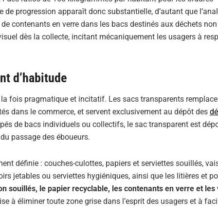
ge de progression apparaît donc substantielle, d’autant que l’ana
et de contenants en verre dans les bacs destinés aux déchets non
visuel dès la collecte, incitant mécaniquement les usagers à res
nt d’habitude
la fois pragmatique et incitatif. Les sacs transparents remplace
hetés dans le commerce, et servent exclusivement au dépôt des
dé
pés de bacs individuels ou collectifs, le sac transparent est dép
ors du passage des éboueurs.
nt définie : couches-culottes, papiers et serviettes souillés, vai
s jetables ou serviettes hygiéniques, ainsi que les litières et p
 souillés, le papier recyclable, les contenants en verre et les
vise à éliminer toute zone grise dans l’esprit des usagers et à facil