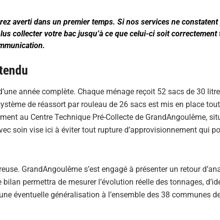
rez averti dans un premier temps. Si nos services ne constatent
us collecter votre bac jusqu’à ce que celui-ci soit correctement 
ommunication.
ttendu
s d’une année complète. Chaque ménage reçoit 52 sacs de 30 litre
 système de réassort par rouleau de 26 sacs est mis en place tou
ctement au Centre Technique Pré-Collecte de GrandAngoulême, sit
c soin vise ici à éviter tout rupture d’approvisionnement qui po
goureuse. GrandAngoulême s’est engagé à présenter un retour d’an
ilan permettra de mesurer l’évolution réelle des tonnages, d’ide
r d’une éventuelle généralisation à l’ensemble des 38 communes d