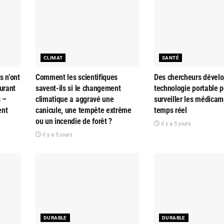
CLIMAT
SANTÉ
s n’ont
Comment les scientifiques
Des chercheurs dével
urant
savent-ils si le changement
technologie portable p
s –
climatique a aggravé une
surveiller les médica
ent
canicule, une tempête extrême
temps réel
ou un incendie de forêt ?
il y a 5 jours
il y a 5 jours
DURABLE
DURABLE