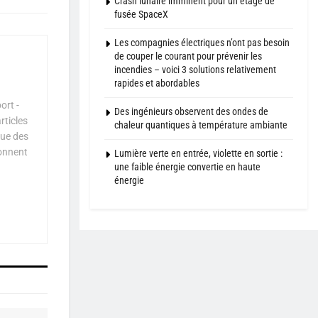
Crash lunaire imminent pour un étage de
fusée SpaceX
Les compagnies électriques n’ont pas besoin
de couper le courant pour prévenir les
incendies – voici 3 solutions relativement
rapides et abordables
ort -
Des ingénieurs observent des ondes de
rticles
chaleur quantiques à température ambiante
que des
çonnent
Lumière verte en entrée, violette en sortie :
une faible énergie convertie en haute
énergie