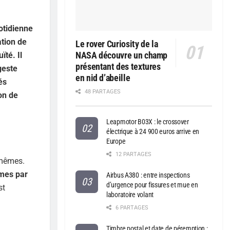
otidienne
ation de
Le rover Curiosity de la
NASA découvre un champ
ïté. Il
présentant des textures
geste
en nid d’abeille
és
48 PARTAGES
on de
Leapmotor B03X : le crossover
électrique à 24 900 euros arrive en
Europe
12 PARTAGES
-mêmes.
mes par
Airbus A380 : entre inspections
d’urgence pour fissures et mue en
st
laboratoire volant
6 PARTAGES
Timbre postal et date de péremption :