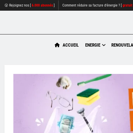
😮 Rejoignez nos [
6.000 abonnés
]
Comment réduire sa facture d'énergie ? [
gratuit
ACCUEIL
ENERGIE
RENOUVELA