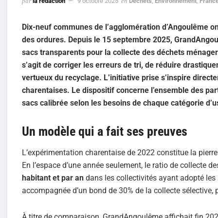
par
la rédaction
9 octobre 2025
en
Déchets
,
Environnement
,
Franc
Dix-neuf communes de l’agglomération d’Angoulême ont 
des ordures. Depuis le 15 septembre 2025, GrandAngoulê
sacs transparents pour la collecte des déchets ménagers r
s’agit de corriger les erreurs de tri, de réduire drastiq
vertueux du recyclage. L’initiative prise s’inspire direc
charentaises. Le dispositif concerne l’ensemble des parti
sacs calibrée selon les besoins de chaque catégorie d’
Un modèle qui a fait ses preuves
L’expérimentation charentaise de 2022 constitue la pierre
En l’espace d’une année seulement, le ratio de collecte d
habitant et par an
dans les collectivités ayant adopté les 
accompagnée d’un bond de 30% de la collecte sélective, 
À titre de comparaison, GrandAngoulême affichait fin 202