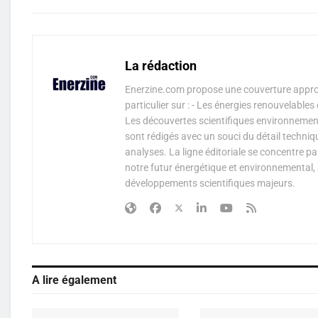
La rédaction
Enerzine.com propose une couverture approf
particulier sur : - Les énergies renouvelable
Les découvertes scientifiques environnementa
sont rédigés avec un souci du détail techniq
analyses. La ligne éditoriale se concentre p
notre futur énergétique et environnemental, 
développements scientifiques majeurs.
A lire également